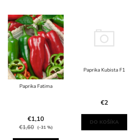
Paprika Kubista F1
Paprika Fatima
€2
€1,10
DO KOŠÍKA
€1,60
(–31 %)