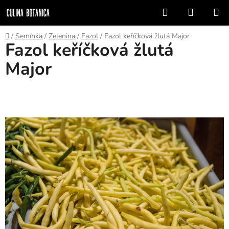
Prejsť
Hľadať
NÁKUP
na
KOŠÍK
obsah
Domov
/
Semínka
/
Zelenina
/
Fazol
/
Fazol keříčková žlutá Major
Fazol keříčková žlutá
Major