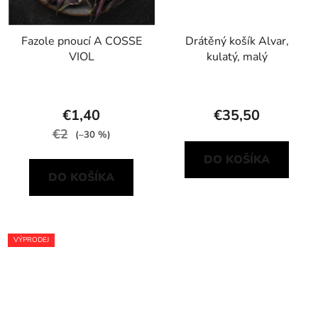
Fazole pnoucí A COSSE
Drátěný košík Alvar,
VIOL
kulatý, malý
€1,40
€35,50
€2
(–30 %)
DO KOŠÍKA
DO KOŠÍKA
VÝPRODEJ