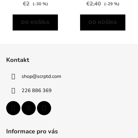
€2
€2,40
(–30 %)
(–29 %)
DO KOŠÍKA
DO KOŠÍKA
Z
á
Kontakt
p
ä
shop
@
scrptd.com
t
i
226 886 369
e
Informace pro vás