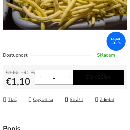
€1,60
–31 %
Dostupnosť
Skladem
€1,60
–31 %
DO KOŠÍKA
€1,10
Jednotková cena:
Tlač
Opýtať sa
Strážiť
Zdieľať
Popis