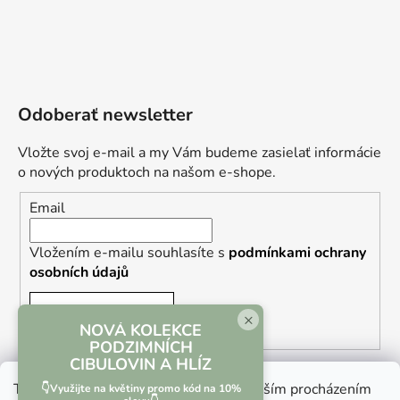
Odoberať newsletter
Vložte svoj e-mail a my Vám budeme zasielať informácie
o nových produktoch na našom e-shope.
Email
Vložením e-mailu souhlasíte s
podmínkami ochrany
osobních údajů
PRIHLÁSIŤ SA
×
NOVÁ KOLEKCE
PODZIMNÍCH
CIBULOVIN A HLÍZ
Tento web používá soubory cookie. Dalším procházením
👇Využijte na květiny promo kód na 10%