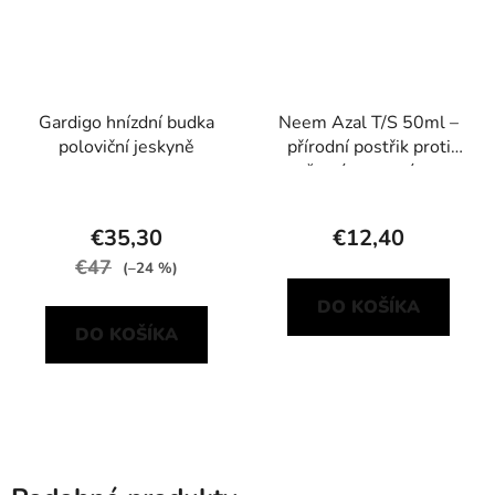
Gardigo hnízdní budka
Neem Azal T/S 50ml –
poloviční jeskyně
přírodní postřik proti
žravým a savým
škůdcům
€35,30
€12,40
€47
(–24 %)
DO KOŠÍKA
DO KOŠÍKA