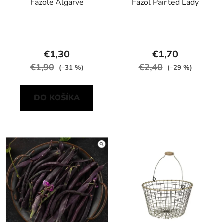
Fazole Algarve
Fazol Painted Lady
€1,30
€1,70
€1,90
€2,40
(–31 %)
(–29 %)
DO KOŠÍKA