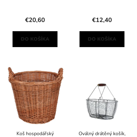
žravým a savým
škůdcům
€20,60
€12,40
DO KOŠÍKA
DO KOŠÍKA
Koš hospodářský
Oválný drátěný košík,