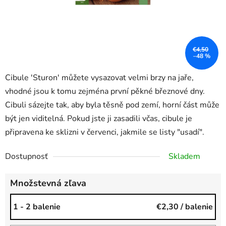
€4,50
–48 %
Cibule 'Sturon' můžete vysazovat velmi brzy na jaře,
vhodné jsou k tomu zejména první pěkné březnové dny.
Cibuli sázejte tak, aby byla těsně pod zemí, horní část může
být jen viditelná. Pokud jste ji zasadili včas, cibule je
připravena ke sklizni v červenci, jakmile se listy "usadí".
Dostupnosť
Skladem
Množstevná zľava
1 - 2 balenie
€2,30
/ balenie