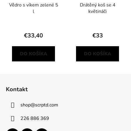
Vědro s víkem zelené 5
Drátěný koš se 4
l
květináči
€33,40
€33
DO KOŠÍKA
DO KOŠÍKA
Z
á
Kontakt
p
ä
shop
@
scrptd.com
t
i
226 886 369
e