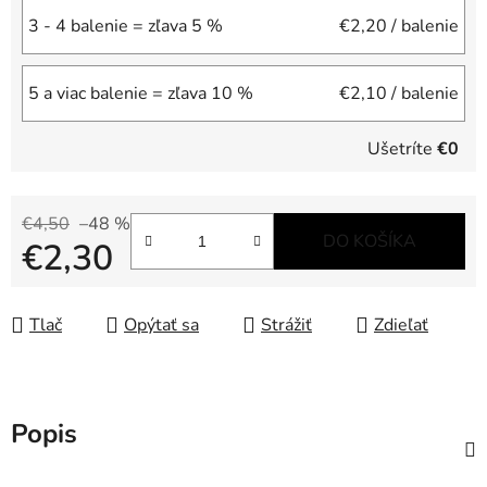
3 - 4 balenie = zľava 5 %
€2,20
/ balenie
5 a viac balenie = zľava 10 %
€2,10
/ balenie
Ušetríte
€0
€4,50
–48 %
DO KOŠÍKA
€2,30
Jednotková cena:
Tlač
Opýtať sa
Strážiť
Zdieľať
Popis