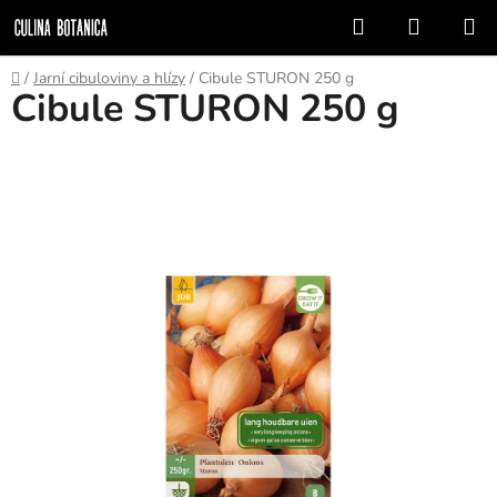
Prejsť
Hľadať
NÁKUP
na
KOŠÍK
obsah
Domov
/
Jarní cibuloviny a hlízy
/
Cibule STURON 250 g
Cibule STURON 250 g