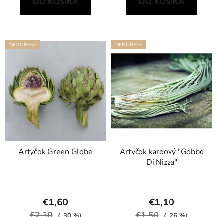
DO KOŠÍKA
DO KOŠÍKA
NEMOŘENÉ
NEMOŘENÉ
Artyčok Green Globe
Artyčok kardový "Gobbo
Di Nizza"
€1,60
€1,10
€2,30
€1,50
(–30 %)
(–26 %)