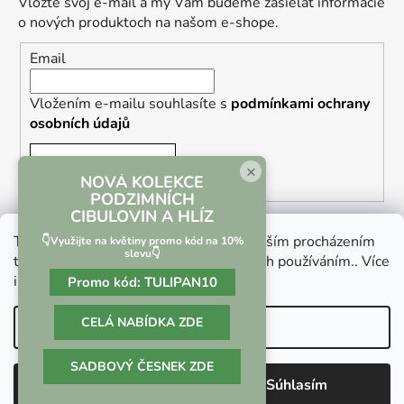
Vložte svoj e-mail a my Vám budeme zasielať informácie
o nových produktoch na našom e-shope.
Email
Vložením e-mailu souhlasíte s
podmínkami ochrany
osobních údajů
PRIHLÁSIŤ SA
×
NOVÁ KOLEKCE
PODZIMNÍCH
CIBULOVIN A HLÍZ
Tento web používá soubory cookie. Dalším procházením
👇Využijte na květiny promo kód na 10%
slevu👇
tohoto webu vyjadřujete souhlas s jejich používáním.. Více
informací
zde
.
Promo kód:
TULIPAN10
Vrácení zboží a reklamace
Kontaktní formulář
CELÁ NABÍDKA ZDE
Nastavenie
SADBOVÝ ČESNEK ZDE
Vytvoril Shoptet
Odmietnuť
Súhlasím
Copyright 2026
Culina Botanica
. Všetky práva