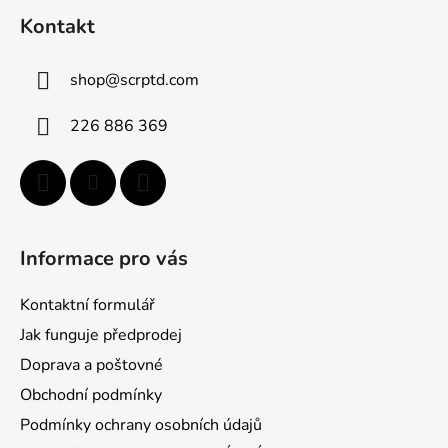
á
Kontakt
p
ä
shop
@
scrptd.com
t
i
226 886 369
e
Informace pro vás
Kontaktní formulář
Jak funguje předprodej
Doprava a poštovné
Obchodní podmínky
Podmínky ochrany osobních údajů