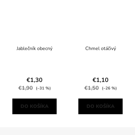
Jablečník obecný
Chmel otáčivý
€1,30
€1,10
€1,90
€1,50
(–31 %)
(–26 %)
DO KOŠÍKA
DO KOŠÍKA
Z