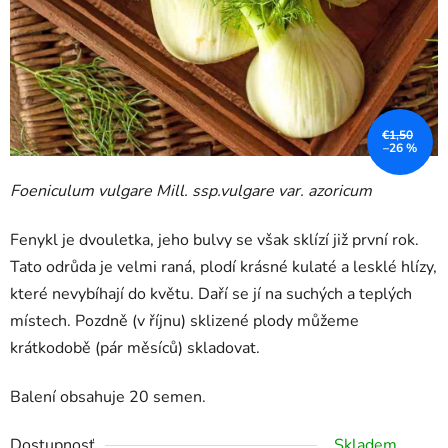
€1,50
–26 %
Foeniculum vulgare Mill. ssp.vulgare var. azoricum
Fenykl je dvouletka, jeho bulvy se však sklízí již první rok.
Tato odrůda je velmi raná, plodí krásné kulaté a lesklé hlízy,
které nevybíhají do květu. Daří se jí na suchých a teplých
místech. Pozdně (v říjnu) sklizené plody můžeme
krátkodobě (pár měsíců) skladovat.
Balení obsahuje 20 semen.
Dostupnosť
Skladem