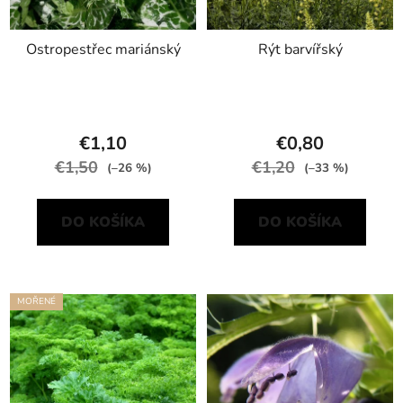
Ostropestřec mariánský
Rýt barvířský
€1,10
€0,80
€1,50
€1,20
(–26 %)
(–33 %)
DO KOŠÍKA
DO KOŠÍKA
MOŘENÉ