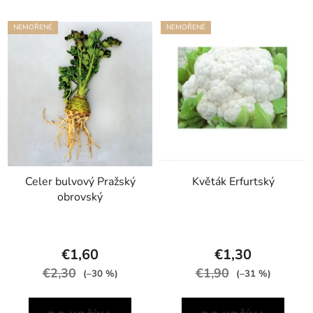
NEMOŘENÉ
NEMOŘENÉ
Celer bulvový Pražský
Květák Erfurtský
obrovský
€1,60
€1,30
€2,30
€1,90
(–30 %)
(–31 %)