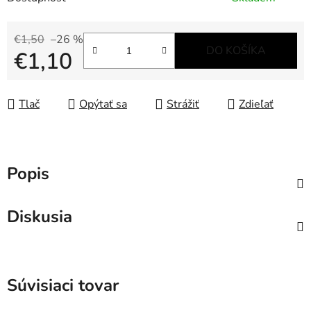
€1,50
–26 %
DO KOŠÍKA
€1,10
Jednotková cena:
Tlač
Opýtať sa
Strážiť
Zdieľať
Popis
Diskusia
Súvisiaci tovar