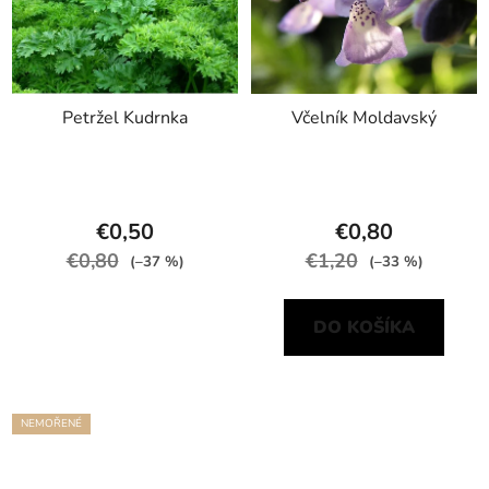
Petržel Kudrnka
Včelník Moldavský
€0,50
€0,80
€0,80
€1,20
(–37 %)
(–33 %)
DO KOŠÍKA
NEMOŘENÉ