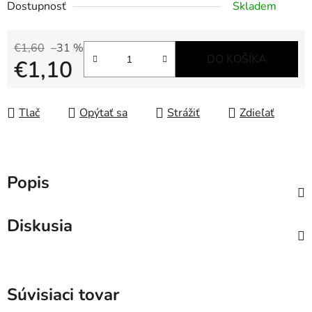
Dostupnosť
Skladem
€1,60
–31 %
DO KOŠÍKA
€1,10
Jednotková cena:
Tlač
Opýtať sa
Strážiť
Zdieľať
Popis
Diskusia
Súvisiaci tovar