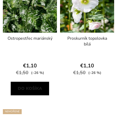
Ostropestřec mariánský
Proskurník topolovka
bílá
€1,10
€1,10
€1,50
€1,50
(–26 %)
(–26 %)
DO KOŠÍKA
NEMOŘENÉ