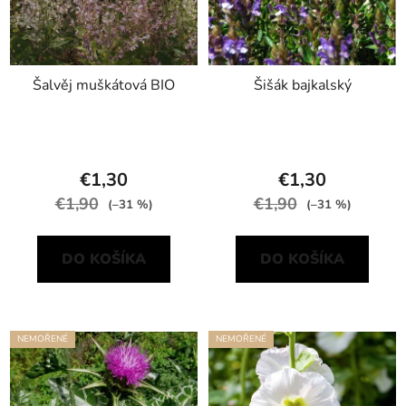
Šalvěj muškátová BIO
Šišák bajkalský
€1,30
€1,30
€1,90
€1,90
(–31 %)
(–31 %)
DO KOŠÍKA
DO KOŠÍKA
NEMOŘENÉ
NEMOŘENÉ