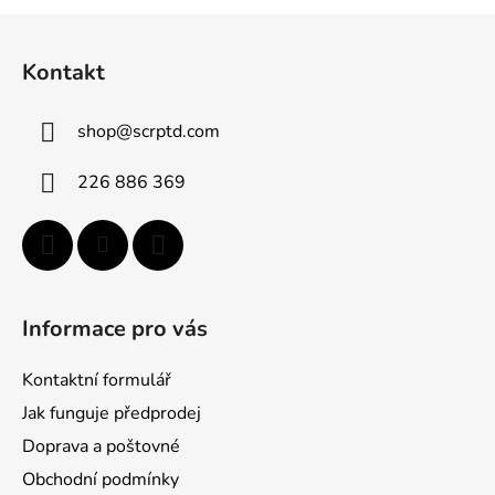
Z
á
Kontakt
p
ä
shop
@
scrptd.com
t
i
226 886 369
e
Informace pro vás
Kontaktní formulář
Jak funguje předprodej
Doprava a poštovné
Obchodní podmínky