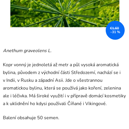
€1,60
–31 %
Anethum graveolens L.
Kopr vonný je jednoletá až metr a půl vysoká aromatická
bylina, původem z východní části Středozemí, nachází se i
v Indii, v Rusku a západní Asii. Jde o všestrannou
aromatickou bylinu, která se používá jako koření, zelenina
ale i léčivka. Má široké využití i v přípravě domácí kosmetiky
a k uklidnění ho kdysi používali Číňané i Vikingové.
Balení obsahuje 50 semen.