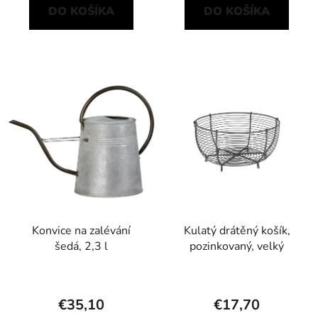
DO KOŠÍKA
DO KOŠÍKA
Konvice na zalévání
Kulatý drátěný košík,
šedá, 2,3 l
pozinkovaný, velký
€35,10
€17,70