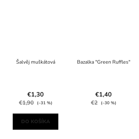
Šalvěj muškátová
Bazalka "Green Ruffles"
€1,30
€1,40
€1,90
€2
(–31 %)
(–30 %)
DO KOŠÍKA