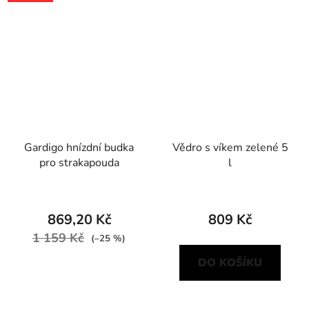
Gardigo hnízdní budka
Vědro s víkem zelené 5
pro strakapouda
l
869,20 Kč
809 Kč
1 159 Kč
(–25 %)
DO KOŠÍKU