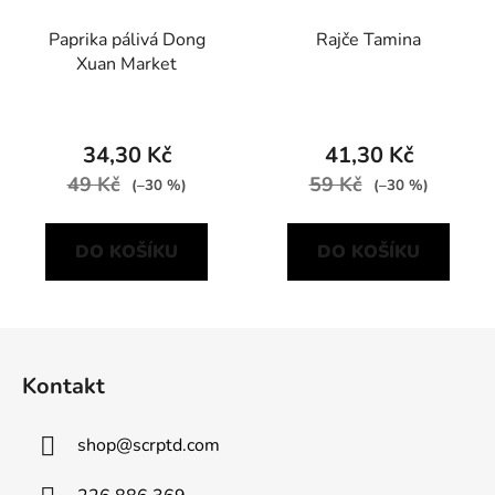
Paprika pálivá Dong
Rajče Tamina
Xuan Market
34,30 Kč
41,30 Kč
49 Kč
59 Kč
(–30 %)
(–30 %)
DO KOŠÍKU
DO KOŠÍKU
Z
á
Kontakt
p
a
shop
@
scrptd.com
t
í