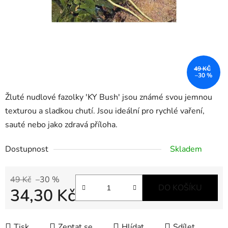
49 KČ
–30 %
Žluté nudlové fazolky 'KY Bush' jsou známé svou jemnou
texturou a sladkou chutí. Jsou ideální pro rychlé vaření,
sauté nebo jako zdravá příloha.
Dostupnost
Skladem
49 Kč
–30 %
DO KOŠÍKU
34,30 Kč
Měrná cena:
Tisk
Zeptat se
Hlídat
Sdílet