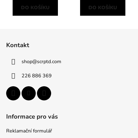
DO KOŠÍKU
DO KOŠÍKU
Z
á
Kontakt
p
a
shop
@
scrptd.com
t
í
226 886 369
Informace pro vás
Reklamační formulář