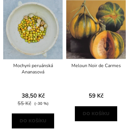
Mochynì peruánská
Meloun Noir de Carmes
Ananasová
38,50 Kč
59 Kč
55 Kč
(–30 %)
DO KOŠÍKU
DO KOŠÍKU