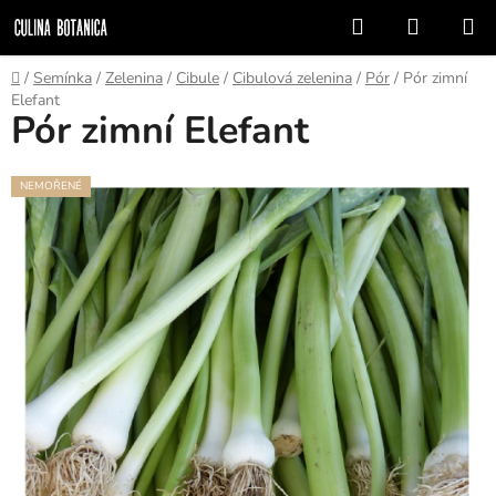
Přejít
Hledat
NÁKUP
na
KOŠÍK
obsah
Domů
/
Semínka
/
Zelenina
/
Cibule
/
Cibulová zelenina
/
Pór
/
Pór zimní
Elefant
Pór zimní Elefant
NEMOŘENÉ