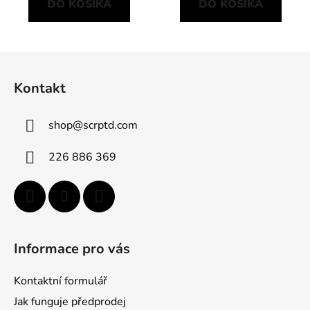
DO KOŠÍKA
DO KOŠÍKA
Z
á
Kontakt
p
ä
shop
@
scrptd.com
t
i
226 886 369
e
Informace pro vás
Kontaktní formulář
Jak funguje předprodej