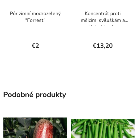
Pór zimní modrozelený
Koncentrát proti
"Forrest"
mšicím, sviluškám a
molicím Neudosan
Neudorff 250 ml
€2
€13,20
Podobné produkty