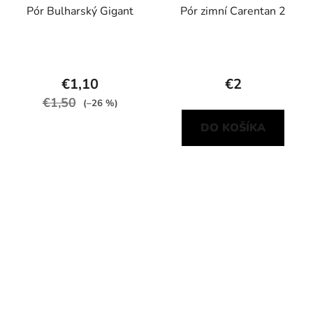
Pór Bulharský Gigant
Pór zimní Carentan 2
€1,10
€2
€1,50
(–26 %)
DO KOŠÍKA