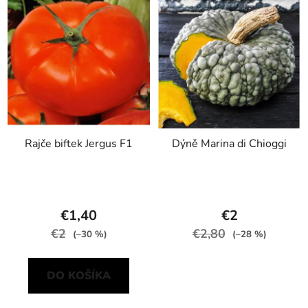
Rajče biftek Jergus F1
Dýně Marina di Chioggi
€1,40
€2
€2
€2,80
(–30 %)
(–28 %)
DO KOŠÍKA