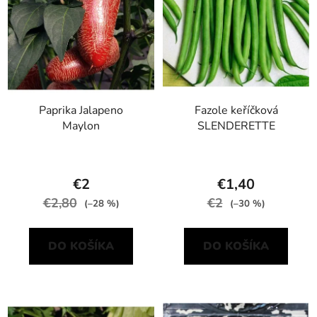
Paprika Jalapeno
Fazole keříčková
Maylon
SLENDERETTE
€2
€1,40
€2,80
€2
(–28 %)
(–30 %)
DO KOŠÍKA
DO KOŠÍKA