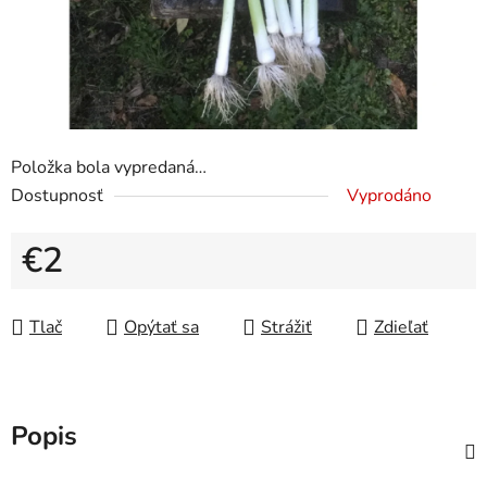
Položka bola vypredaná…
Dostupnosť
Vyprodáno
€2
Jednotková cena:
Tlač
Opýtať sa
Strážiť
Zdieľať
Popis