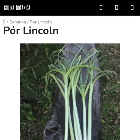
Prejsť
Hľadať
NÁKUP
na
KOŠÍK
obsah
Domov
/
Semínka
/
Pór Lincoln
Pór Lincoln