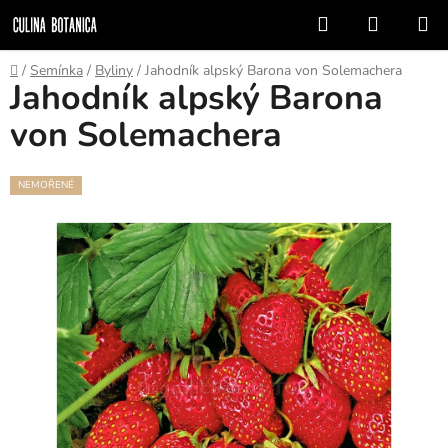
Přejít
Hledat
NÁKUP
na
KOŠÍK
obsah
Domů
/
Semínka
/
Byliny
/
Jahodník alpský Barona von Solemachera
Jahodník alpský Barona
von Solemachera
NEMOŘENÉ