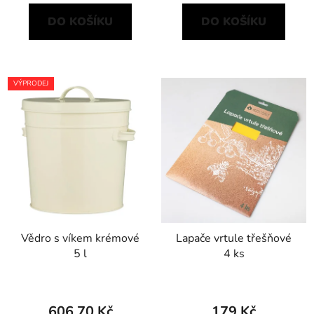
DO KOŠÍKU
DO KOŠÍKU
VÝPRODEJ
Vědro s víkem krémové
Lapače vrtule třešňové
5 l
4 ks
606,70 Kč
179 Kč