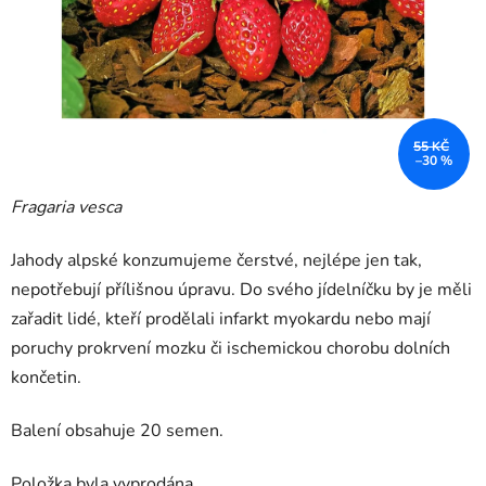
55 KČ
–30 %
Fragaria vesca
Jahody alpské konzumujeme čerstvé, nejlépe jen tak,
nepotřebují přílišnou úpravu. Do svého jídelníčku by je měli
zařadit lidé, kteří prodělali infarkt myokardu nebo mají
poruchy prokrvení mozku či ischemickou chorobu dolních
končetin.
Balení obsahuje 20 semen.
Položka byla vyprodána…