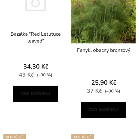
Bazalka "Red Letutuce
leaved"
Fenykl obecný bronzový
34,30 Kč
49 Kč
(–30 %)
25,90 Kč
37 Kč
(–30 %)
DO KOŠÍKU
DO KOŠÍKU
NEMOŘENÉ
NEMOŘENÉ