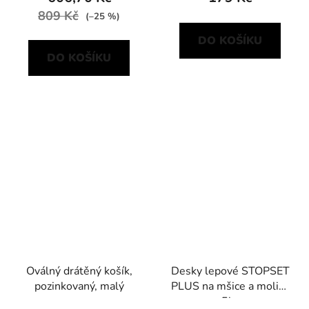
809 Kč
(–25 %)
DO KOŠÍKU
DO KOŠÍKU
Oválný drátěný košík,
Desky lepové STOPSET
pozinkovaný, malý
PLUS na mšice a molice
5ks