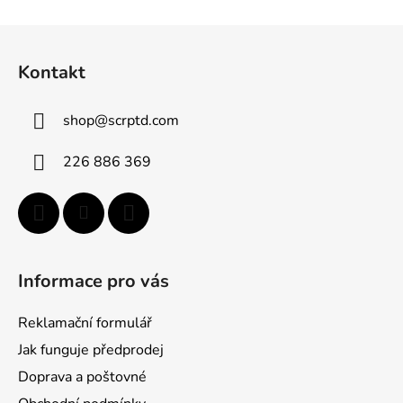
Z
á
Kontakt
p
a
shop
@
scrptd.com
t
í
226 886 369
Informace pro vás
Reklamační formulář
Jak funguje předprodej
Doprava a poštovné