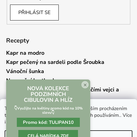
PŘIHLÁSIT SE
Recepty
Kapr na modro
Kapr pečený na sardeli podle Šroubka
Vánoční šunka
Novoroční hrstkovka
×
NOVÁ KOLEKCE
Lehký bramborový salát s křepelčími vejci a
PODZIMNÍCH
kyselou okurkou
CIBULOVIN A HLÍZ
Tento web používá soubory cookie. Dalším procházením
👇Využijte na květiny promo kód na 10%
slevu👇
tohoto webu vyjadřujete souhlas s jejich používáním.. Více
informací
zde
.
Promo kód:
TULIPAN10
Vrácení zboží a reklamace
Kontaktní formulář
CELÁ NABÍDKA ZDE