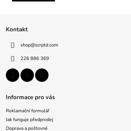
Z
á
Kontakt
p
a
shop
@
scrptd.com
t
í
226 886 369
Informace pro vás
Reklamační formulář
Jak funguje předprodej
Doprava a poštovné