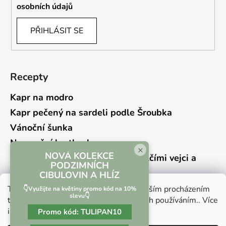
osobních údajů
PŘIHLÁSIT SE
Recepty
Kapr na modro
Kapr pečený na sardeli podle Šroubka
Vánoční šunka
Novoroční hrstkovka
×
NOVÁ KOLEKCE
Lehký bramborový salát s křepelčími vejci a
PODZIMNÍCH
kyselou okurkou
CIBULOVIN A HLÍZ
Tento web používá soubory cookie. Dalším procházením
👇Využijte na květiny promo kód na 10%
slevu👇
tohoto webu vyjadřujete souhlas s jejich používáním.. Více
informací
zde
.
Promo kód:
TULIPAN10
Vrácení zboží a reklamace
Kontaktní formulář