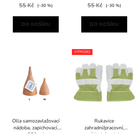
55 Kč
55 Kč
(–30 %)
(–30 %)
DO KOŠÍKU
DO KOŠÍKU
VÝPRODEJ
Olla samozavlažovací
Rukavice
nádoba, zapichovací,
zahradní/pracovní,
550 ml
základní, vel. L