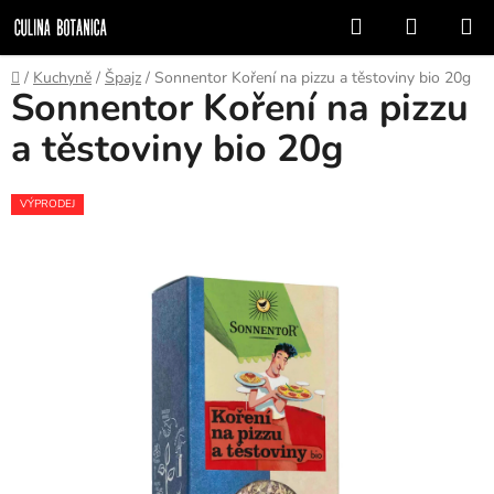
Přejít
Hledat
NÁKUP
na
KOŠÍK
obsah
Domů
/
Kuchyně
/
Špajz
/
Sonnentor Koření na pizzu a těstoviny bio 20g
Sonnentor Koření na pizzu
a těstoviny bio 20g
VÝPRODEJ