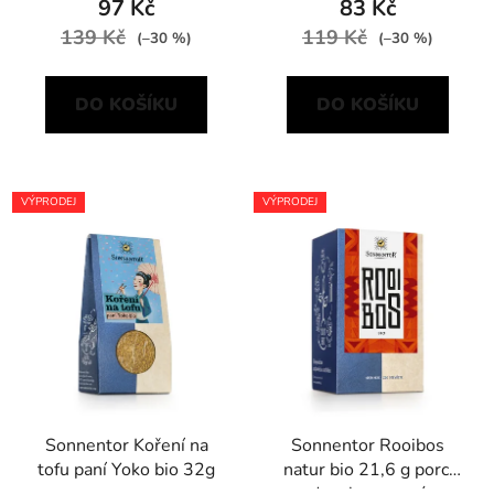
97 Kč
83 Kč
139 Kč
119 Kč
(–30 %)
(–30 %)
DO KOŠÍKU
DO KOŠÍKU
VÝPRODEJ
VÝPRODEJ
Sonnentor Koření na
Sonnentor Rooibos
tofu paní Yoko bio 32g
natur bio 21,6 g porc.