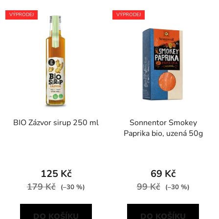
VÝPRODEJ
VÝPRODEJ
BIO Zázvor sirup 250 ml
Sonnentor Smokey
Paprika bio, uzená 50g
125 Kč
69 Kč
179 Kč
99 Kč
(–30 %)
(–30 %)
DO KOŠÍKU
DO KOŠÍKU