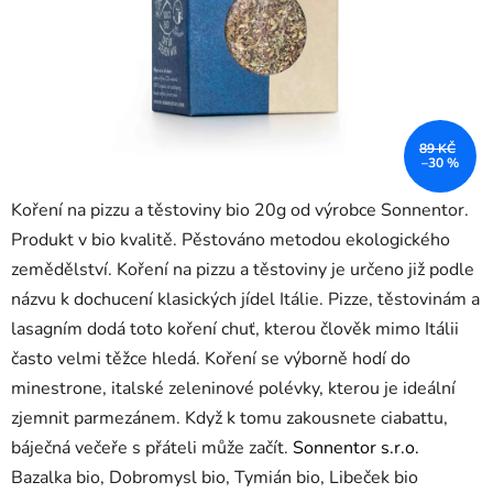
89 KČ
–30 %
Koření na pizzu a těstoviny bio 20g od výrobce Sonnentor.
Produkt v bio kvalitě. Pěstováno metodou ekologického
zemědělství. Koření na pizzu a těstoviny je určeno již podle
názvu k dochucení klasických jídel Itálie. Pizze, těstovinám a
lasagním dodá toto koření chuť, kterou člověk mimo Itálii
často velmi těžce hledá. Koření se výborně hodí do
minestrone, italské zeleninové polévky, kterou je ideální
zjemnit parmezánem. Když k tomu zakousnete ciabattu,
báječná večeře s přáteli může začít.
Sonnentor s.r.o.
Bazalka bio, Dobromysl bio, Tymián bio, Libeček bio