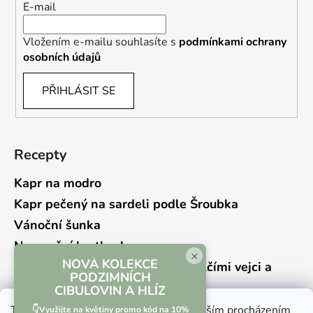
E-mail
Vložením e-mailu souhlasíte s
podmínkami ochrany
osobních údajů
PŘIHLÁSIT SE
Recepty
Kapr na modro
Kapr pečený na sardeli podle Šroubka
Vánoční šunka
Novoroční hrstkovka
×
NOVÁ KOLEKCE
Lehký bramborový salát s křepelčími vejci a
PODZIMNÍCH
kyselou okurkou
CIBULOVIN A HLÍZ
Tento web používá soubory cookie. Dalším procházením
👇Využijte na květiny promo kód na 10%