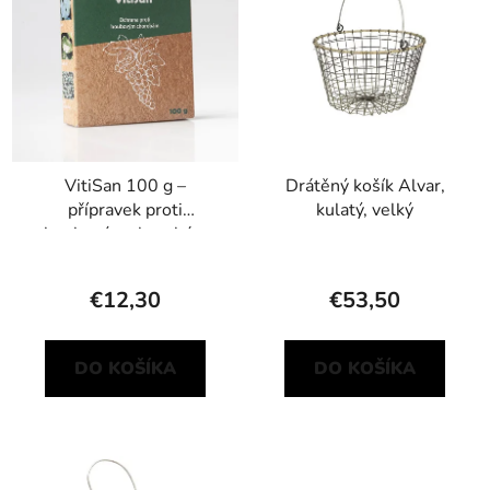
VitiSan 100 g –
Drátěný košík Alvar,
přípravek proti
kulatý, velký
houbovým chorobám
€12,30
€53,50
DO KOŠÍKA
DO KOŠÍKA