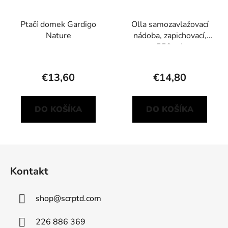
Ptačí domek Gardigo
Olla samozavlažovací
Nature
nádoba, zapichovací,
550 ml
€13,60
€14,80
DO KOŠÍKA
DO KOŠÍKA
Z
á
Kontakt
p
ä
shop
@
scrptd.com
t
i
226 886 369