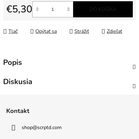
€5,30
DO KOŠÍKA
Jednotková cena:
Tlač
Opýtať sa
Strážiť
Zdieľať
Popis
Diskusia
Z
á
Kontakt
p
ä
shop
@
scrptd.com
t
i