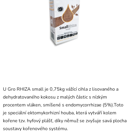
U Gro RHIZA small je 0,75kg vážící cihla z lisovaného a
dehydratovaného kokosu z malých částic s nízkým
procentem vláken, smíšené s endomycorrhizae (5%).Toto
je speciální ektomykorhizní houba, která vytváří kolem
kořene tzv. hyfový plášť, díky němuž se zvyšuje savá plocha
soustavy kořenového systému.