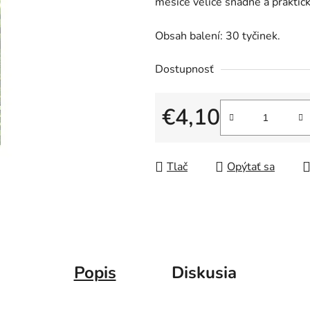
měsíce velice snadné a prakti
Obsah balení: 30 tyčinek.
Dostupnosť
€4,10
Jednotková cena:
Tlač
Opýtať sa
Popis
Diskusia