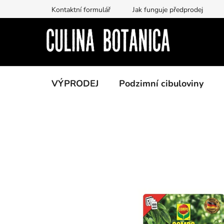
Prejsť
Kontaktní formulář
Jak funguje předprodej
na
obsah
VÝPRODEJ
Podzimní cibuloviny