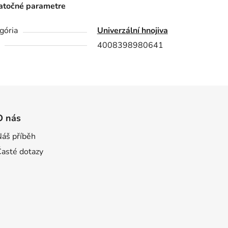
točné parametre
gória
Univerzální hnojiva
4008398980641
O nás
Náš příběh
Časté dotazy