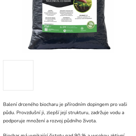
Balení drceného biocharu je přírodním dopingem pro vaši
půdu. Provzdušní ji, zlepší její strukturu, zadržuje vodu a
podporuje množení a rozvoj půdního života.
Biochar má vynikající čistotu nad 90 % a vysokou aktivní