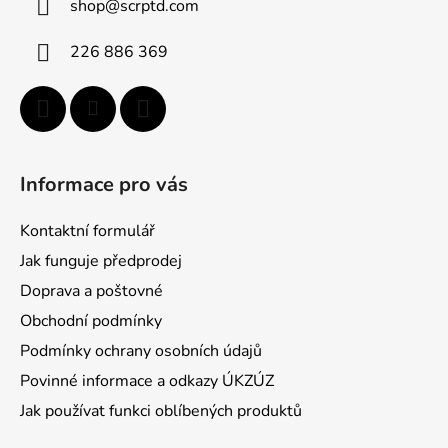
shop
@
scrptd.com
t
i
226 886 369
e
Informace pro vás
Kontaktní formulář
Jak funguje předprodej
Doprava a poštovné
Obchodní podmínky
Podmínky ochrany osobních údajů
Povinné informace a odkazy ÚKZÚZ
Jak používat funkci oblíbených produktů