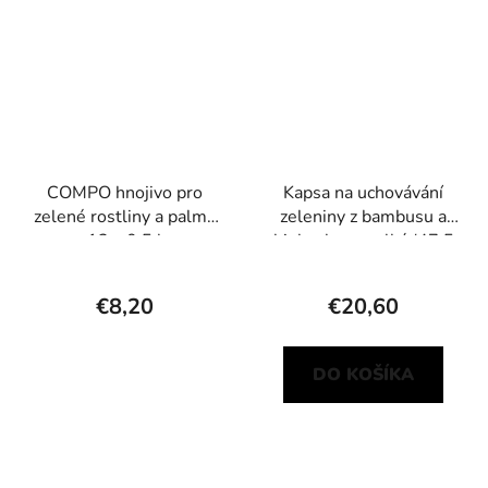
COMPO hnojivo pro
Kapsa na uchovávání
zelené rostliny a palmy
zeleniny z bambusu a
12 x 0,5 l
biobavlny – velká (47,5
× 47,5 cm)
€8,20
€20,60
DO KOŠÍKA