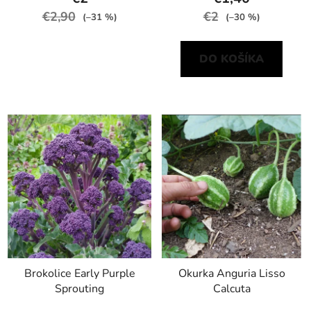
€2,90
€2
(–31 %)
(–30 %)
DO KOŠÍKA
Brokolice Early Purple
Okurka Anguria Lisso
Sprouting
Calcuta