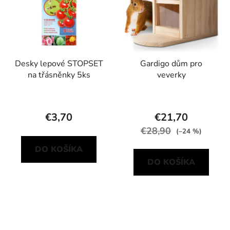
Desky lepové STOPSET
Gardigo dům pro
na třásněnky 5ks
veverky
€3,70
€21,70
€28,90
(–24 %)
DO KOŠÍKA
DO KOŠÍKA