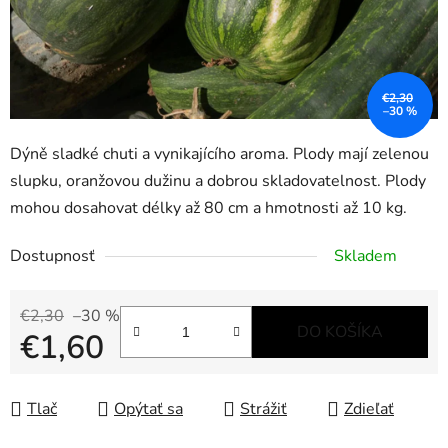
€2,30
–30 %
Dýně sladké chuti a vynikajícího aroma. Plody mají zelenou
slupku, oranžovou dužinu a dobrou skladovatelnost. Plody
mohou dosahovat délky až 80 cm a hmotnosti až 10 kg.
Dostupnosť
Skladem
€2,30
–30 %
DO KOŠÍKA
€1,60
Jednotková cena:
Tlač
Opýtať sa
Strážiť
Zdieľať