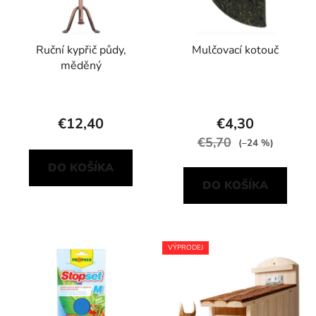
Ruční kypřič půdy,
Mulčovací kotouč
měděný
€12,40
€4,30
€5,70
(–24 %)
DO KOŠÍKA
DO KOŠÍKA
VÝPRODEJ