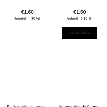
€1,60
€1,60
€2,30
€2,30
(–30 %)
(–30 %)
DO KOŠÍKA
Rajče oranžové Larosa -
Meloun Noir de Carmes