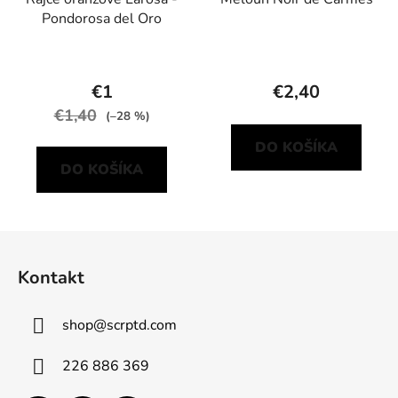
Pondorosa del Oro
€1
€2,40
€1,40
(–28 %)
DO KOŠÍKA
DO KOŠÍKA
Z
á
Kontakt
p
ä
shop
@
scrptd.com
t
i
226 886 369
e