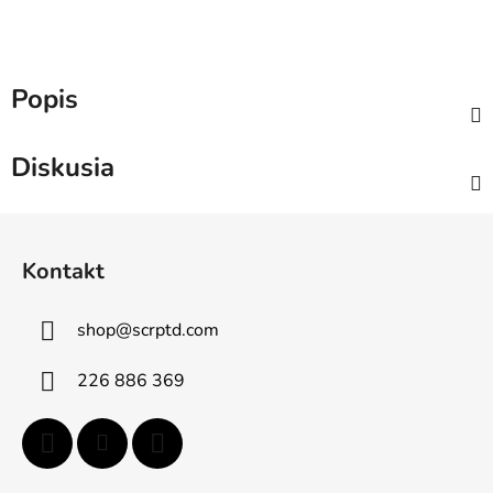
Popis
Diskusia
Z
á
Kontakt
p
ä
shop
@
scrptd.com
t
i
226 886 369
e