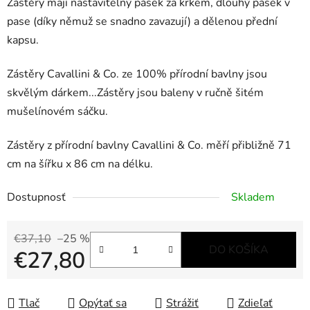
Zástěry mají nastavitelný pásek za krkem, dlouhý pásek v
pase (díky němuž se snadno zavazují) a dělenou přední
kapsu.
Zástěry Cavallini & Co. ze 100% přírodní bavlny jsou
skvělým dárkem...Zástěry jsou baleny v ručně šitém
mušelínovém sáčku.
Zástěry z přírodní bavlny Cavallini & Co. měří přibližně 71
cm na šířku x 86 cm na délku.
Dostupnosť
Skladem
€37,10
–25 %
DO KOŠÍKA
€27,80
Jednotková cena:
Tlač
Opýtať sa
Strážiť
Zdieľať