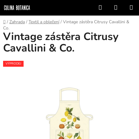
Prejsť
Hľadať
NÁKUP
na
KOŠÍK
obsah
Domov
/
Zahrada
/
Textil a oblečení
/
Vintage zástěra Citrusy Cavallini &
Co.
Vintage zástěra Citrusy
Cavallini & Co.
VÝPRODEJ