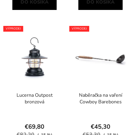
DO KOŠÍKA
DO KOŠÍKA
VÝPRODEJ
VÝPRODEJ
Lucerna Outpost
Naběračka na vaření
bronzová
Cowboy Barebones
€69,80
€45,30
€82,20
€53,30
(–15 %)
(–15 %)