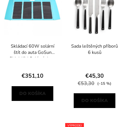
Skládací 60W solární
Sada leštěných příborů
štít do auta GoSun
6 kusů
Shield® | Solární clona
do auta
€351,10
€45,30
€53,30
(–15 %)
DO KOŠÍKA
DO KOŠÍKA
VÝPRODEJ