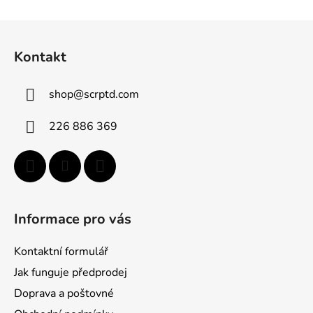
Z
á
Kontakt
p
ä
shop
@
scrptd.com
t
i
226 886 369
e
Informace pro vás
Kontaktní formulář
Jak funguje předprodej
Doprava a poštovné