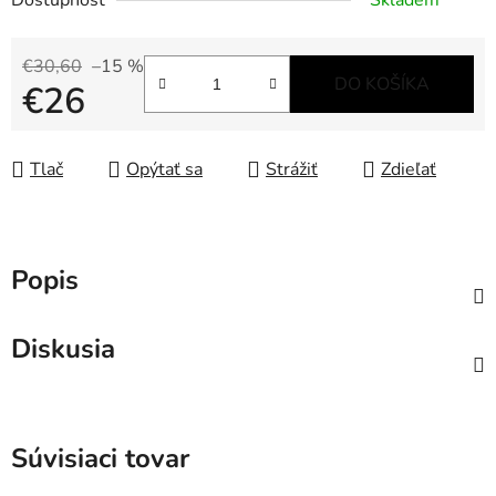
Dostupnosť
Skladem
€30,60
–15 %
DO KOŠÍKA
€26
Jednotková cena:
Tlač
Opýtať sa
Strážiť
Zdieľať
Popis
Diskusia
Súvisiaci tovar