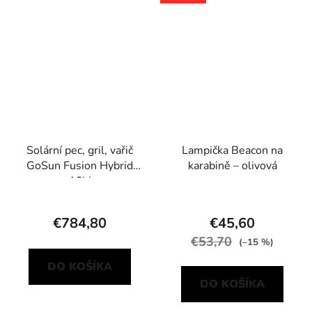
Solární pec, gril, vařič
Lampička Beacon na
GoSun Fusion Hybrid
karabině – olivová
12V
€784,80
€45,60
€53,70
(–15 %)
DO KOŠÍKA
DO KOŠÍKA