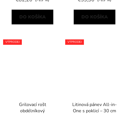
DO KOŠÍKA
DO KOŠÍKA
VÝPRODEJ
VÝPRODEJ
Grilovací rošt
Litinová pánev All-in-
obdélníkový
One s poklicí – 30 cm