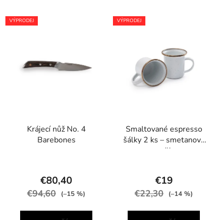
VÝPRODEJ
VÝPRODEJ
Krájecí nůž No. 4
Smaltované espresso
Barebones
šálky 2 ks – smetanová
se sedlinou
€80,40
€19
€94,60
€22,30
(–15 %)
(–14 %)