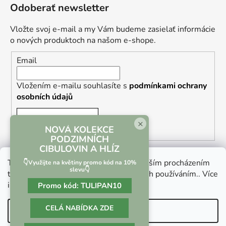
Odoberať newsletter
Vložte svoj e-mail a my Vám budeme zasielať informácie
o nových produktoch na našom e-shope.
Email
Vložením e-mailu souhlasíte s
podmínkami ochrany
osobních údajů
PRIHLÁSIŤ SA
×
NOVÁ KOLEKCE
PODZIMNÍCH
CIBULOVIN A HLÍZ
Tento web používá soubory cookie. Dalším procházením
👇Využijte na květiny promo kód na 10%
slevu👇
tohoto webu vyjadřujete souhlas s jejich používáním.. Více
informací
zde
.
Promo kód:
TULIPAN10
Vrácení zboží a reklamace
Kontaktní formulář
CELÁ NABÍDKA ZDE
Nastavenie