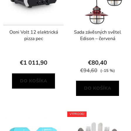
Ooni Volt 12 elektrická
Sada závěsných světel
pizza pec
Edison – červená
€1 011,90
€80,40
€94,60
(–15 %)
DO KOŠÍKA
DO KOŠÍKA
VÝPRODEJ