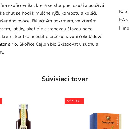
ra skořicovníku, která se sloupne, usuší a používá
Kate
dká chuť se hodí k mléčné rýži, kompotu a koláči.
EAN
sušeného ovoce. Báječným pokrmem, ve kterém
Hmo
em, jablky, skořicí a citronovou šťávou nebo
 cukrem. Špetka hnědého prášku navoní čokoládové
or s.r.o.
Skořice Cejlon bio Skladovat v suchu a
y.
Súvisiaci tovar
VÝPRODEJ