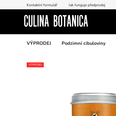
Prejsť
Kontaktní formulář
Jak funguje předprodej
na
obsah
VÝPRODEJ
Podzimní cibuloviny
VÝPRODEJ