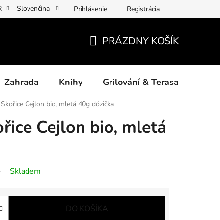
R
Slovenčina
Prihlásenie
Registrácia
y osobních údajů
Povinné informace a odkazy ÚKZÚZ
Jak p
PRÁZDNY KOŠÍK
NÁKUPNÝ
KOŠÍK
Zahrada
Knihy
Grilování & Terasa
Dárk
Skořice Cejlon bio, mletá 40g dózička
řice Cejlon bio, mletá
Skladem
DO KOŠÍKA