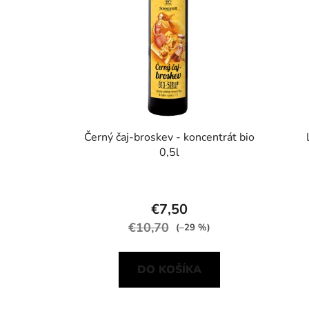
Černý čaj-broskev - koncentrát bio
0,5l
€7,50
€10,70
(–29 %)
DO KOŠÍKA