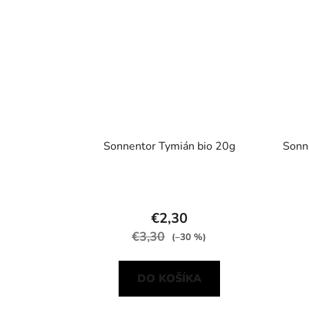
Sonnentor Tymián bio 20g
Sonne
€2,30
€3,30
(–30 %)
DO KOŠÍKA