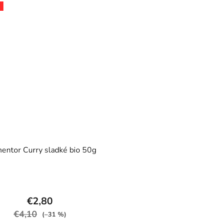
entor Curry sladké bio 50g
€2,80
€4,10
(–31 %)