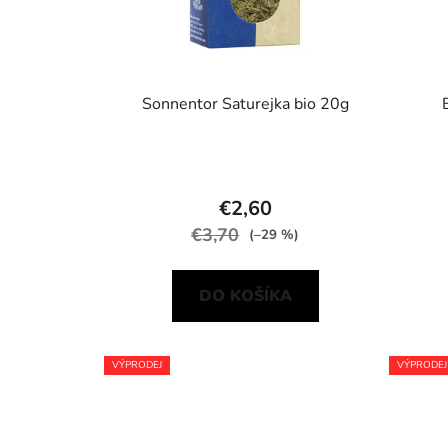
Sonnentor Saturejka bio 20g
€2,60
€3,70
(–29 %)
DO KOŠÍKA
VÝPRODEJ
VÝPRODEJ