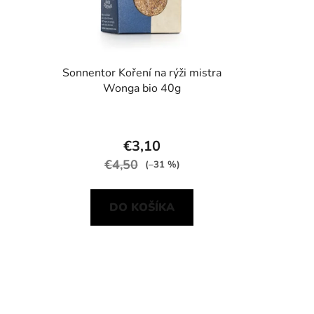
Sonnentor Koření na rýži mistra
Wonga bio 40g
€3,10
€4,50
(–31 %)
DO KOŠÍKA