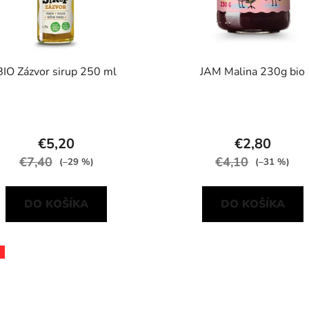
BIO Zázvor sirup 250 ml
JAM Malina 230g bio
€5,20
€2,80
€7,40
€4,10
(–29 %)
(–31 %)
DO KOŠÍKA
DO KOŠÍKA