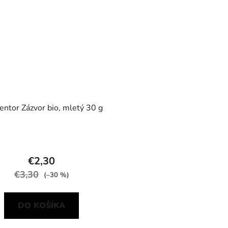
ntor Zázvor bio, mletý 30 g
€2,30
€3,30
(–30 %)
DO KOŠÍKA