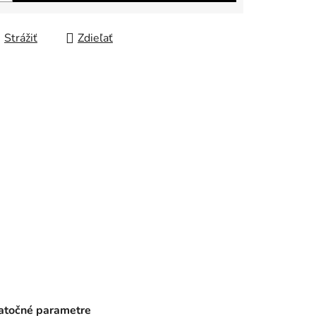
Strážiť
Zdieľať
točné parametre