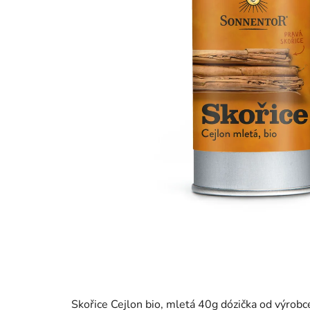
Skořice Cejlon bio, mletá 40g dózička od výrobc