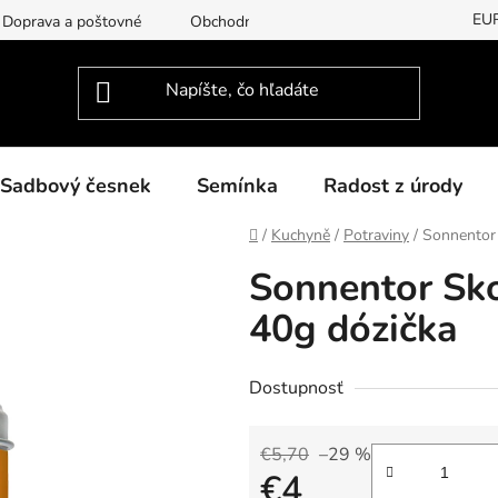
EU
Doprava a poštovné
Obchodní podmínky
Podmínky ochran
Sadbový česnek
Semínka
Radost z úrody
Domov
/
Kuchyně
/
Potraviny
/
Sonnentor 
Sonnentor Sko
40g dózička
Dostupnosť
€5,70
–29 %
€4