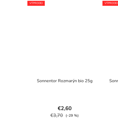
VÝPRODEJ
VÝPRODEJ
Sonnentor Rozmarýn bio 25g
Sonn
€2,60
€3,70
(–29 %)