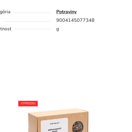
gória
Potraviny
9004145077348
tnost
g
VÝPRODEJ