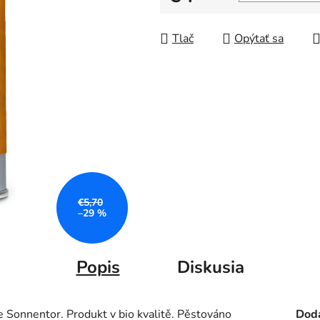
Jednotková cena:
Tlač
Opýtať sa
€5,70
–29 %
Popis
Diskusia
e Sonnentor. Produkt v bio kvalitě. Pěstováno
Doda