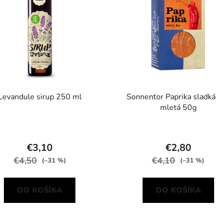
Levandule sirup 250 ml
Sonnentor Paprika sladká 
mletá 50g
€3,10
€2,80
€4,50
€4,10
(–31 %)
(–31 %)
DO KOŠÍKA
DO KOŠÍKA