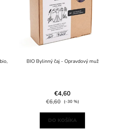
bio,
BIO Bylinný čaj - Opravdový muž
€4,60
€6,60
(–30 %)
DO KOŠÍKA