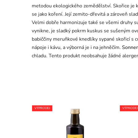
metodou ekologického zemědělství. Skořice je ků
se jako koření. Její zemito-dřevitá a zároveň sla
Velmi dobře harmonizuje také se všemi druhy 
vynikne, je sladký pokrm kuskus se sušeným ovoc
babiččiny meruňkové knedlíky sypané skořicí s
nápoje i kávu, a výborná je i na jehněčím.
Sonnent
chladu. Tento produkt neobsahuje žádné alergen
VÝPRODEJ
VÝPRODEJ