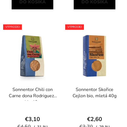
DO KOŠÍKA
DO KOŠÍKA
VÝPRODEJ
VÝPRODEJ
Sonnentor Chili con
Sonnentor Skořice
Carne dona Rodrigueze
Cejlon bio, mletá 40g
bio 40g
€3,10
€2,60
€4,50
€3,70
(–31 %)
(–29 %)