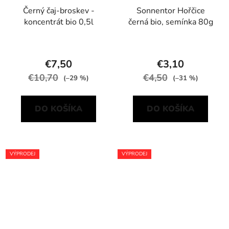
Černý čaj-broskev -
Sonnentor Hořčice
koncentrát bio 0,5l
černá bio, semínka 80g
€7,50
€3,10
€10,70
€4,50
(–29 %)
(–31 %)
DO KOŠÍKA
DO KOŠÍKA
VÝPRODEJ
VÝPRODEJ