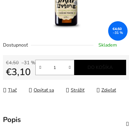
€4,50
–31 %
Dostupnosť
Skladem
€4,50
–31 %
DO KOŠÍKA
€3,10
Jednotková cena:
Tlač
Opýtať sa
Strážiť
Zdieľať
Popis