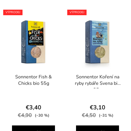
VÝPRODEJ
VÝPRODEJ
Sonnentor Fish &
Sonnentor Koření na
Chicks bio 55g
ryby rybáře Svena bio
35g
€3,40
€3,10
€4,90
€4,50
(–30 %)
(–31 %)