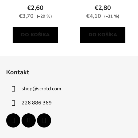
€2,60
€2,80
€3,70
€4,10
(–29 %)
(–31 %)
DO KOŠÍKA
DO KOŠÍKA
Z
á
Kontakt
p
ä
shop
@
scrptd.com
t
i
226 886 369
e