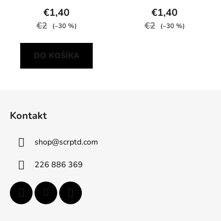
€1,40
€1,40
€2
€2
(–30 %)
(–30 %)
DO KOŠÍKA
Z
á
Kontakt
p
ä
shop
@
scrptd.com
t
i
226 886 369
e