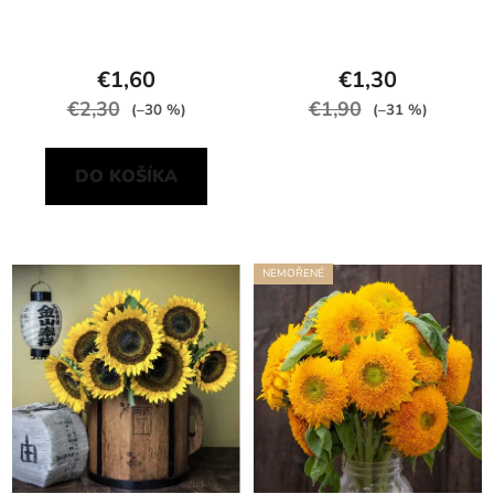
€1,60
€1,30
€2,30
€1,90
(–30 %)
(–31 %)
DO KOŠÍKA
NEMOŘENÉ