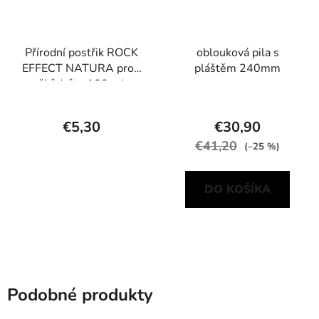
Přírodní postřik ROCK
oblouková pila s
EFFECT NATURA proti
pláštěm 240mm
škůdcům 100 ml
€5,30
€30,90
€41,20
(–25 %)
DO KOŠÍKA
Podobné produkty