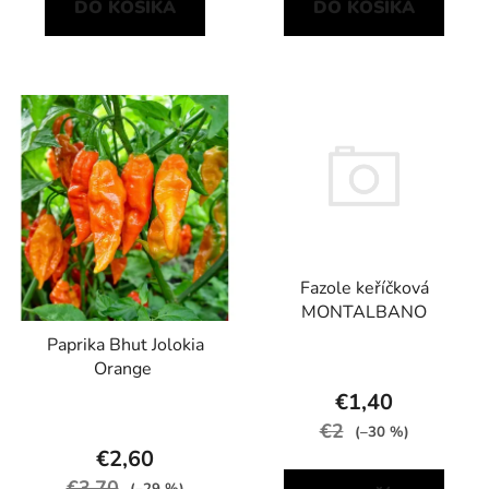
DO KOŠÍKA
DO KOŠÍKA
Fazole keříčková
MONTALBANO
Paprika Bhut Jolokia
Orange
€1,40
€2
(–30 %)
€2,60
€3,70
(–29 %)