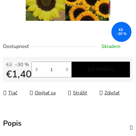
€2
–30 %
Dostupnosť
Skladem
€2
–30 %
DO KOŠÍKA
€1,40
Jednotková cena:
Tlač
Opýtať sa
Strážiť
Zdieľať
Popis