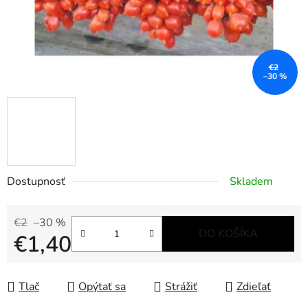
€2
–30 %
Dostupnosť
Skladem
€2
–30 %
DO KOŠÍKA
€1,40
Jednotková cena:
Tlač
Opýtať sa
Strážiť
Zdieľať