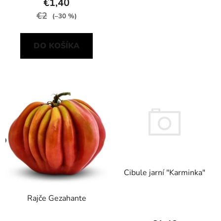
€1,40
€2
(–30 %)
DO KOŠÍKA
Cibule jarní "Karminka"
Rajče Gezahante