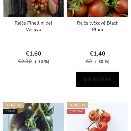
Rajče Pinellini del
Rajče tyčkové Black
Vesuvo
Plum
€1,60
€1,40
€2,30
€2
(–30 %)
(–30 %)
DO KOŠÍKA
NEMOŘENÉ
NEMOŘENÉ
ČERNÉ
ČERVENÉ