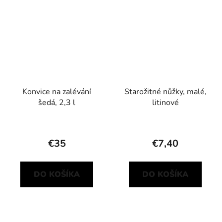
Konvice na zalévání
Starožitné nůžky, malé,
šedá, 2,3 l
litinové
€35
€7,40
DO KOŠÍKA
DO KOŠÍKA