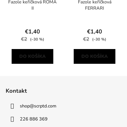
Fazole keříčková ROMA
Fazole keříčková
II
FERRARI
€1,40
€1,40
€2
€2
(–30 %)
(–30 %)
DO KOŠÍKA
DO KOŠÍKA
Z
á
Kontakt
p
ä
shop
@
scrptd.com
t
i
226 886 369
e