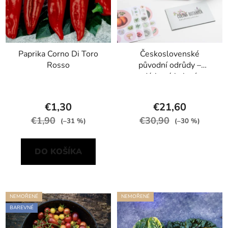
Paprika Corno Di Toro
Československé
Rosso
původní odrůdy –
dárkové balení
€1,30
€21,60
€1,90
€30,90
(–31 %)
(–30 %)
DO KOŠÍKA
NEMOŘENÉ
NEMOŘENÉ
BAREVNÉ