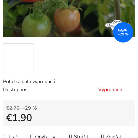
€2,70
–29 %
Položka bola vypredaná…
Dostupnosť
Vyprodáno
€2,70
–29 %
€1,90
Jednotková cena:
Tlač
Opýtať sa
Strážiť
Zdieľať