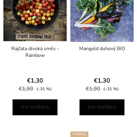
Rajčata divoká směs -
Mangold duhový BIO
Rainbow
€1,30
€1,30
€1,90
€1,90
(–31 %)
(–31 %)
DO KOŠÍKA
DO KOŠÍKA
MOŘENÉ