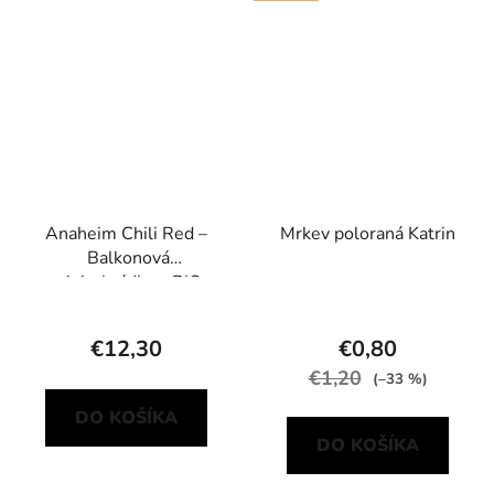
Anaheim Chili Red –
Mrkev poloraná Katrin
Balkonová
minizahrádka s BIO
sadbou
€12,30
€0,80
€1,20
(–33 %)
DO KOŠÍKA
DO KOŠÍKA