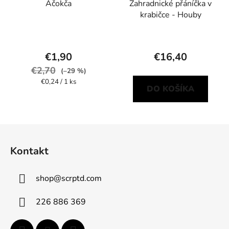
Ačokča
Zahradnické přáníčka v
krabičce - Houby
€1,90
€16,40
€2,70
(–29 %)
Jednotková
€0,24 / 1 ks
DO KOŠÍKA
cena:
Z
á
Kontakt
p
ä
shop
@
scrptd.com
t
i
226 886 369
e