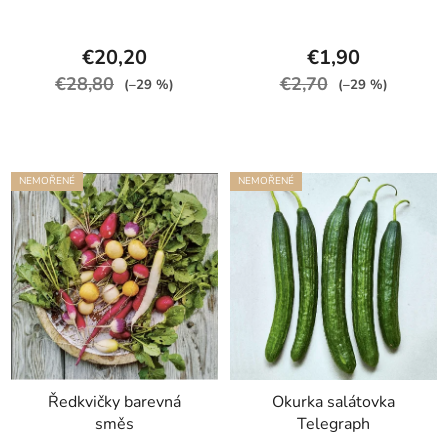
€20,20
€1,90
€28,80
€2,70
(–29 %)
(–29 %)
NEMOŘENÉ
NEMOŘENÉ
Ředkvičky barevná
Okurka salátovka
směs
Telegraph