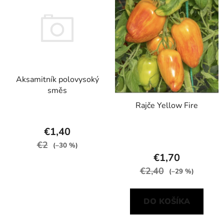
Aksamitník polovysoký
směs
Rajče Yellow Fire
€1,40
€2
(–30 %)
€1,70
€2,40
(–29 %)
DO KOŠÍKA