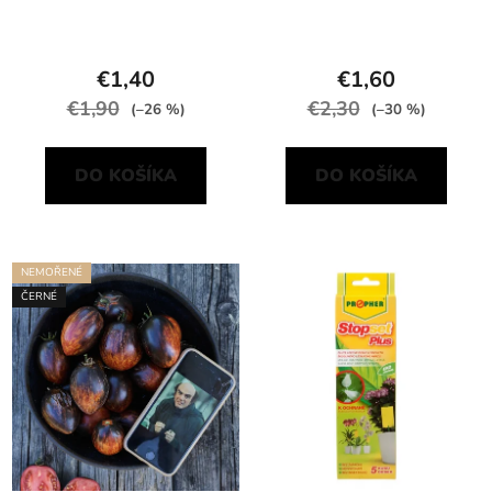
€1,40
€1,60
€1,90
€2,30
(–26 %)
(–30 %)
DO KOŠÍKA
DO KOŠÍKA
NEMOŘENÉ
ČERNÉ