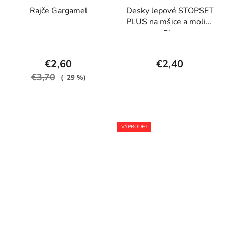
Rajče Gargamel
Desky lepové STOPSET
PLUS na mšice a molice
5ks
€2,60
€2,40
€3,70
(–29 %)
VÝPRODEJ