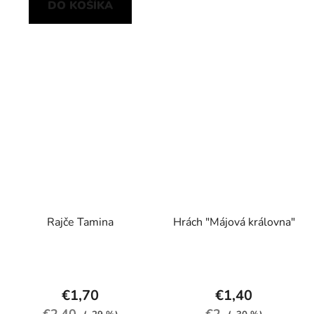
DO KOŠÍKA
Rajče Tamina
Hrách "Májová královna"
€1,70
€1,40