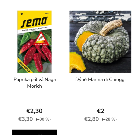
Paprika pálivá Naga
Dýně Marina di Chioggi
Morich
€2,30
€2
€3,30
€2,80
(–30 %)
(–28 %)