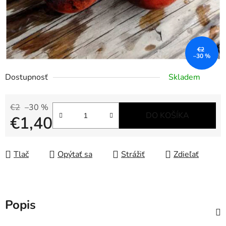
€2
–30 %
Dostupnosť
Skladem
€2
–30 %
DO KOŠÍKA
€1,40
Jednotková cena:
Tlač
Opýtať sa
Strážiť
Zdieľať
Popis