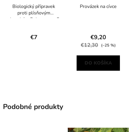
Biologický přípravek
Provázek na cívce
proti plísňovým
chorobám Polyversum 5
g
€7
€9,20
€12,30
(–25 %)
DO KOŠÍKA
Podobné produkty