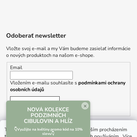
Odoberať newsletter
Vložte svoj e-mail a my Vám budeme zasielať informácie
o nových produktoch na našom e-shope.
Email
Vložením e-mailu souhlasíte s
podmínkami ochrany
osobních údajů
PRIHLÁSIŤ SA
×
NOVÁ KOLEKCE
PODZIMNÍCH
CIBULOVIN A HLÍZ
Tento web používá soubory cookie. Dalším procházením
👇Využijte na květiny promo kód na 10%
slevu👇
tohoto webu vyjadřujete souhlas s jejich používáním.. Více