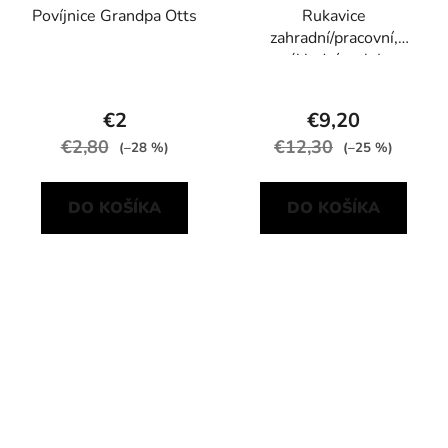
Povíjnice Grandpa Otts
Rukavice
zahradní/pracovní,
základní, vel. L
€2
€9,20
€2,80
€12,30
(–28 %)
(–25 %)
DO KOŠÍKA
DO KOŠÍKA