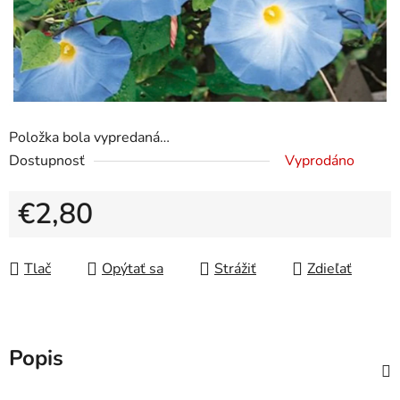
Položka bola vypredaná…
Dostupnosť
Vyprodáno
€2,80
Jednotková cena:
Tlač
Opýtať sa
Strážiť
Zdieľať
Popis