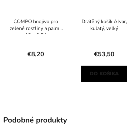
COMPO hnojivo pro
Drátěný košík Alvar,
zelené rostliny a palmy
kulatý, velký
12 x 0,5 l
€8,20
€53,50
DO KOŠÍKA
Podobné produkty