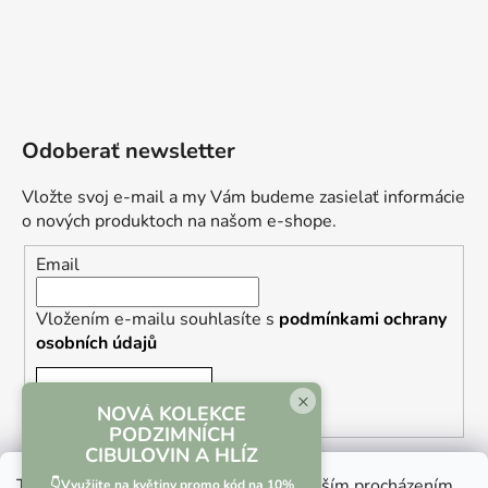
Odoberať newsletter
Vložte svoj e-mail a my Vám budeme zasielať informácie
o nových produktoch na našom e-shope.
Email
Vložením e-mailu souhlasíte s
podmínkami ochrany
osobních údajů
PRIHLÁSIŤ SA
×
NOVÁ KOLEKCE
PODZIMNÍCH
CIBULOVIN A HLÍZ
Tento web používá soubory cookie. Dalším procházením
👇Využijte na květiny promo kód na 10%