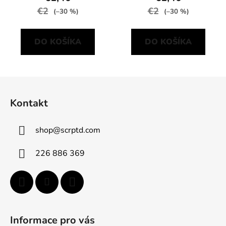
€2
€2
(–30 %)
(–30 %)
DO KOŠÍKA
DO KOŠÍKA
Z
á
Kontakt
p
ä
shop
@
scrptd.com
t
i
226 886 369
e
Informace pro vás