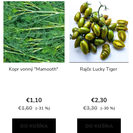
Kopr vonný "Mamooth"
Rajče Lucky Tiger
€1,10
€2,30
€1,60
€3,30
(–31 %)
(–30 %)
DO KOŠÍKA
DO KOŠÍKA