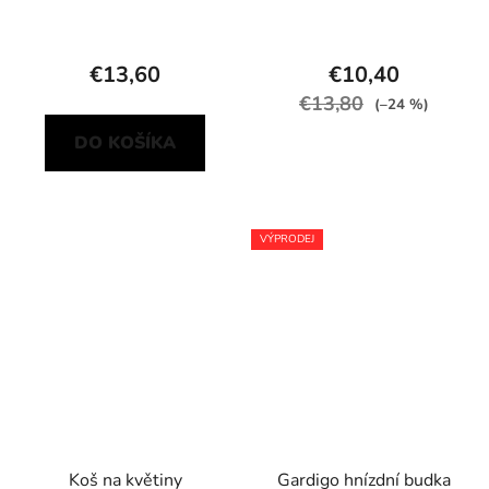
€13,60
€10,40
€13,80
(–24 %)
DO KOŠÍKA
VÝPRODEJ
Koš na květiny
Gardigo hnízdní budka