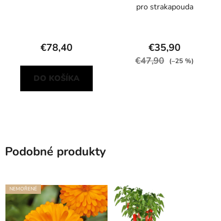
pro strakapouda
€78,40
€35,90
€47,90
(–25 %)
DO KOŠÍKA
Podobné produkty
NEMOŘENÉ