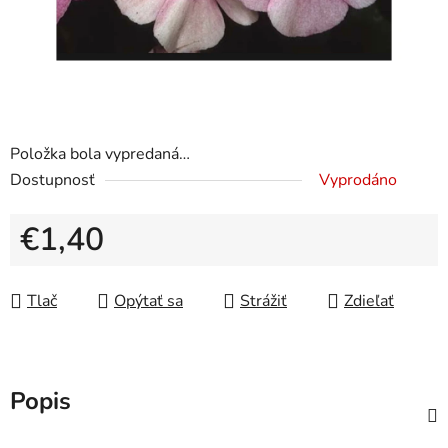
Položka bola vypredaná…
Dostupnosť
Vyprodáno
€1,40
Jednotková cena:
Tlač
Opýtať sa
Strážiť
Zdieľať
Popis