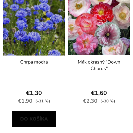
Chrpa modrá
Mák okrasný "Down
Chorus"
€1,30
€1,60
€1,90
€2,30
(–31 %)
(–30 %)
DO KOŠÍKA