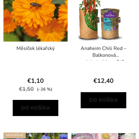
Měsíček lékařský
Anaheim Chili Red –
Balkonová
minizahrádka s BIO
sadbou
€1,10
€12,40
€1,50
(–26 %)
DO KOŠÍKA
DO KOŠÍKA
NEMOŘENÉ