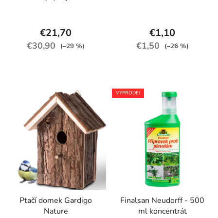
balení
€21,70
€1,10
€30,90
€1,50
(–29 %)
(–26 %)
VÝPRODEJ
Ptačí domek Gardigo
Finalsan Neudorff - 500
Nature
ml koncentrát