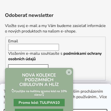
Odoberať newsletter
Vložte svoj e-mail a my Vám budeme zasielať informácie
o nových produktoch na našom e-shope.
Email
Vložením e-mailu souhlasíte s
podmínkami ochrany
osobních údajů
PRIHLÁSIŤ SA
×
NOVÁ KOLEKCE
PODZIMNÍCH
CIBULOVIN A HLÍZ
Tento web používá soubory cookie. Dalším procházením
👇Využijte na květiny promo kód na 10%
slevu👇
tohoto webu vyjadřujete souhlas s jejich používáním.. Více
informací
zde
.
Promo kód:
TULIPAN10
Vrácení zboží a reklamace
Kontaktní formulář