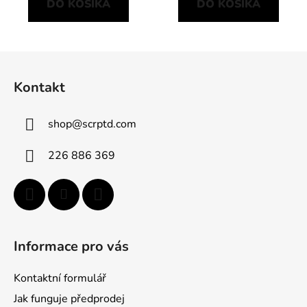
DO KOŠÍKA
DO KOŠÍKA
Z
á
Kontakt
p
ä
shop
@
scrptd.com
t
i
226 886 369
e
Informace pro vás
Kontaktní formulář
Jak funguje předprodej