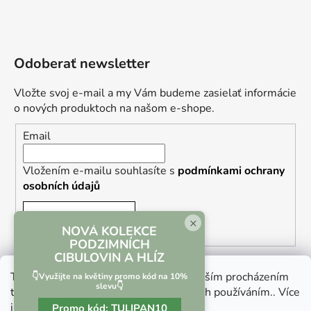
Odoberať newsletter
Vložte svoj e-mail a my Vám budeme zasielať informácie
o nových produktoch na našom e-shope.
Email
Vložením e-mailu souhlasíte s
podmínkami ochrany
osobních údajů
PRIHLÁSIŤ SA
×
NOVÁ KOLEKCE
PODZIMNÍCH
CIBULOVIN A HLÍZ
Tento web používá soubory cookie. Dalším procházením
👇Využijte na květiny promo kód na 10%
slevu👇
tohoto webu vyjadřujete souhlas s jejich používáním.. Více
informací
zde
.
Promo kód:
TULIPAN10