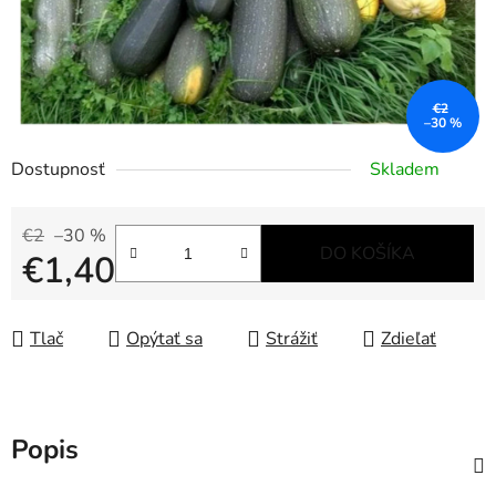
€2
–30 %
Dostupnosť
Skladem
€2
–30 %
DO KOŠÍKA
€1,40
Jednotková cena:
Tlač
Opýtať sa
Strážiť
Zdieľať
Popis