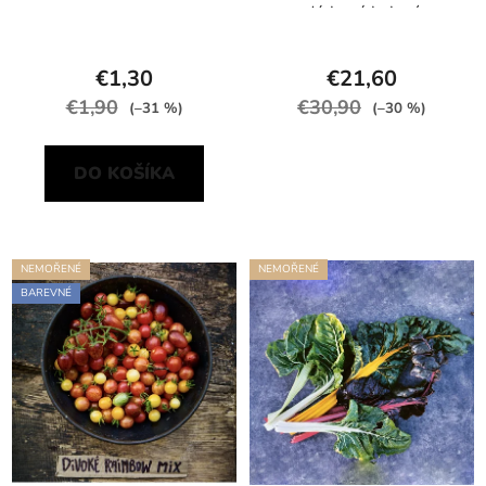
dárkové balení
€1,30
€21,60
€1,90
€30,90
(–31 %)
(–30 %)
DO KOŠÍKA
NEMOŘENÉ
NEMOŘENÉ
BAREVNÉ