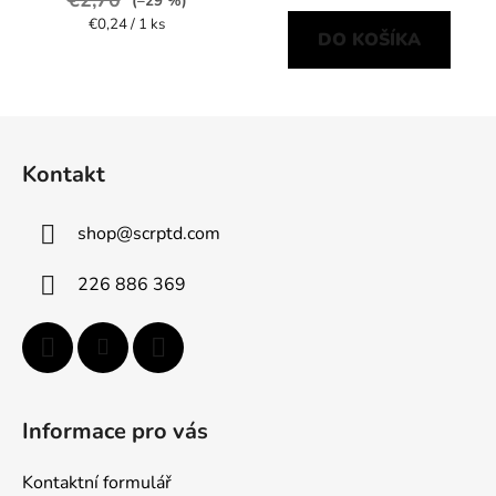
€2,70
(–29 %)
Jednotková
€0,24 / 1 ks
DO KOŠÍKA
cena:
Z
á
Kontakt
p
ä
shop
@
scrptd.com
t
i
226 886 369
e
Informace pro vás
Kontaktní formulář