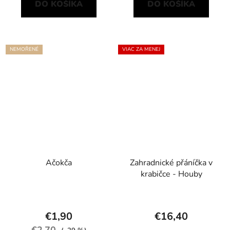
DO KOŠÍKA
DO KOŠÍKA
NEMOŘENÉ
VIAC ZA MENEJ
Ačokča
Zahradnické přáníčka v
krabičce - Houby
€1,90
€16,40