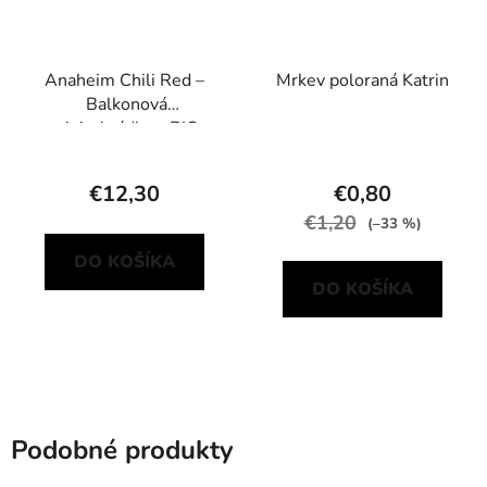
Anaheim Chili Red –
Mrkev poloraná Katrin
Balkonová
minizahrádka s BIO
sadbou
€12,30
€0,80
€1,20
(–33 %)
DO KOŠÍKA
DO KOŠÍKA
Podobné produkty