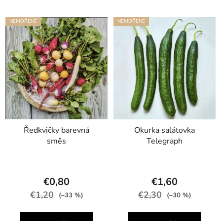
NEMOŘENÉ
NEMOŘENÉ
Ředkvičky barevná
Okurka salátovka
směs
Telegraph
€0,80
€1,60
€1,20
€2,30
(–33 %)
(–30 %)