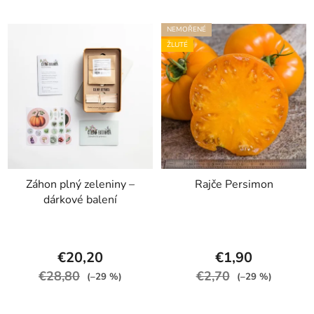
NEMOŘENÉ
ŽLUTÉ
Záhon plný zeleniny –
Rajče Persimon
dárkové balení
€20,20
€1,90
€28,80
€2,70
(–29 %)
(–29 %)