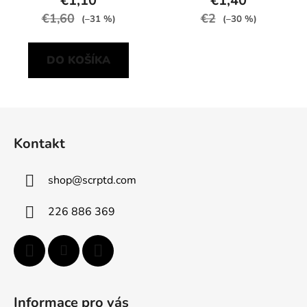
€1,10
€1,40
€1,60
€2
(–31 %)
(–30 %)
DO KOŠÍKA
Z
á
Kontakt
p
ä
shop
@
scrptd.com
t
i
226 886 369
e
Informace pro vás