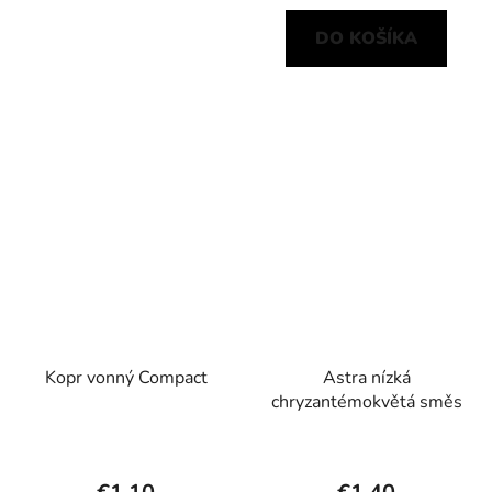
DO KOŠÍKA
Kopr vonný Compact
Astra nízká
chryzantémokvětá směs