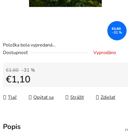
€1,60
–31 %
Položka bola vypredaná…
Dostupnosť
Vyprodáno
€1,60
–31 %
€1,10
Jednotková cena:
Tlač
Opýtať sa
Strážiť
Zdieľať
Popis