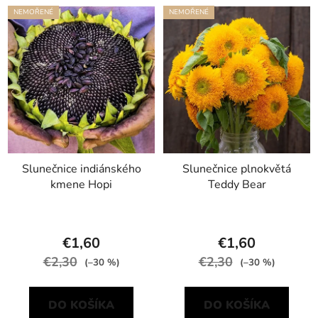
NEMOŘENÉ
NEMOŘENÉ
Slunečnice indiánského
Slunečnice plnokvětá
kmene Hopi
Teddy Bear
€1,60
€1,60
€2,30
€2,30
(–30 %)
(–30 %)
DO KOŠÍKA
DO KOŠÍKA