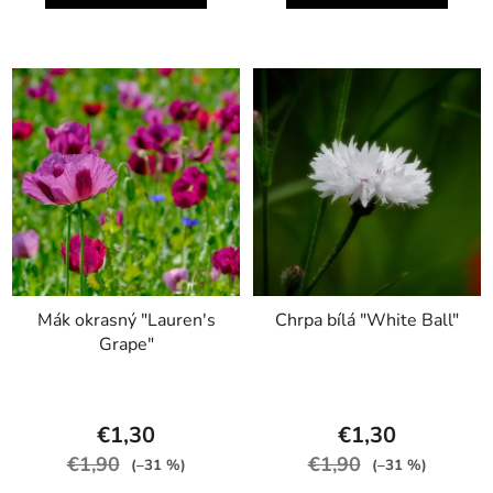
Mák okrasný "Lauren's
Chrpa bílá "White Ball"
Grape"
€1,30
€1,30
€1,90
€1,90
(–31 %)
(–31 %)