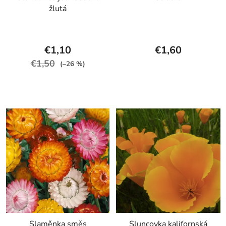
žlutá
€1,10
€1,60
€1,50
(–26 %)
Slaměnka směs
Sluncovka kalifornská