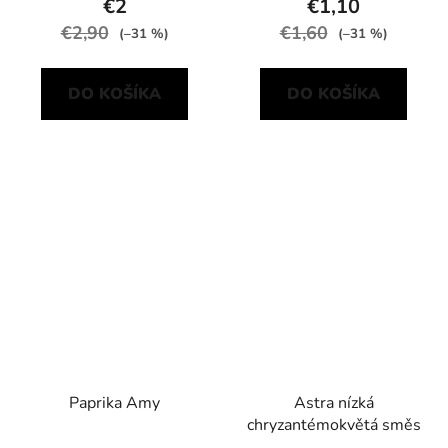
€2
€1,10
€2,90
€1,60
(–31 %)
(–31 %)
DO KOŠÍKA
DO KOŠÍKA
Paprika Amy
Astra nízká
chryzantémokvětá směs