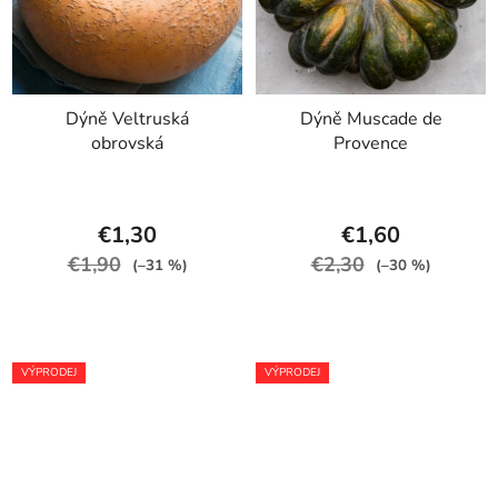
Dýně Veltruská
Dýně Muscade de
obrovská
Provence
€1,30
€1,60
€1,90
€2,30
(–31 %)
(–30 %)
VÝPRODEJ
VÝPRODEJ