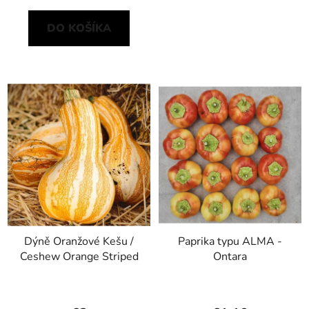
DO KOŠÍKA
Dýně Oranžové Kešu /
Paprika typu ALMA -
Ceshew Orange Striped
Ontara