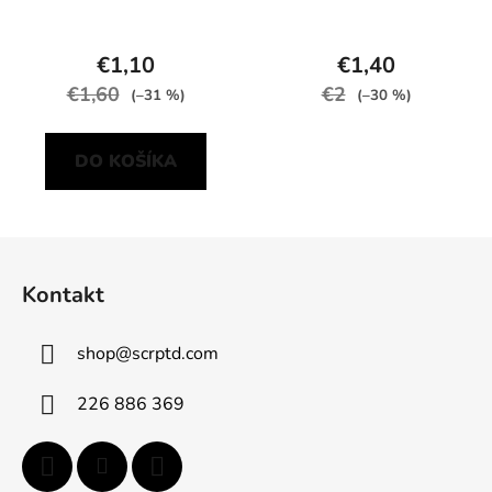
€1,10
€1,40
€1,60
€2
(–31 %)
(–30 %)
DO KOŠÍKA
Z
á
Kontakt
p
ä
shop
@
scrptd.com
t
i
226 886 369
e