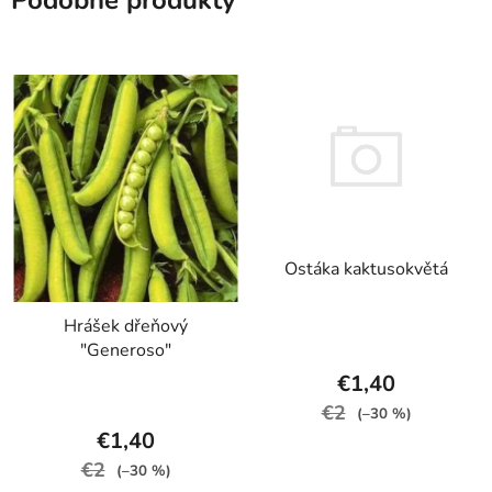
Podobné produkty
Ostáka kaktusokvětá
Hrášek dřeňový
"Generoso"
€1,40
€2
(–30 %)
€1,40
€2
(–30 %)