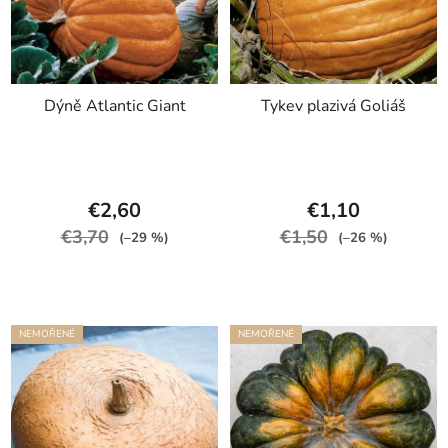
Dýně Atlantic Giant
Tykev plazivá Goliáš
€2,60
€1,10
€3,70
€1,50
(–29 %)
(–26 %)
NEMOŘENÉ
NEMOŘENÉ