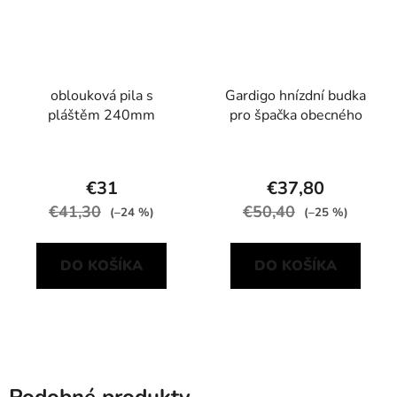
oblouková pila s
Gardigo hnízdní budka
pláštěm 240mm
pro špačka obecného
€31
€37,80
€41,30
€50,40
(–24 %)
(–25 %)
DO KOŠÍKA
DO KOŠÍKA