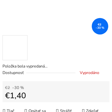
€2
–30 %
Položka bola vypredaná…
Dostupnosť
Vyprodáno
€2
–30 %
€1,40
Jednotková cena:
Tlač
Opýtať sa
Strážiť
Zdieľať