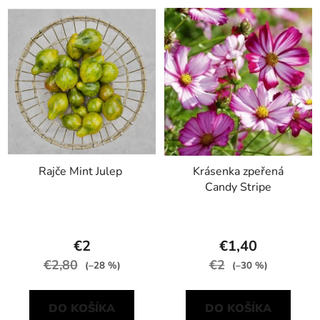
Rajče Mint Julep
Krásenka zpeřená
Candy Stripe
€2
€1,40
€2,80
€2
(–28 %)
(–30 %)
DO KOŠÍKA
DO KOŠÍKA