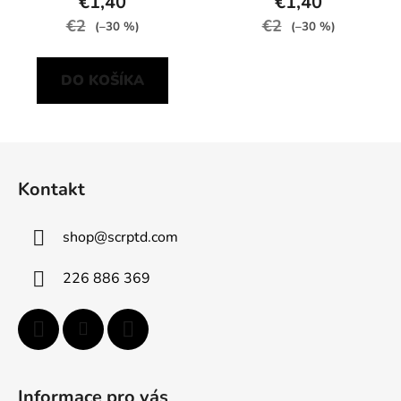
€1,40
€1,40
€2
€2
(–30 %)
(–30 %)
DO KOŠÍKA
Z
á
Kontakt
p
ä
shop
@
scrptd.com
t
i
226 886 369
e
Informace pro vás