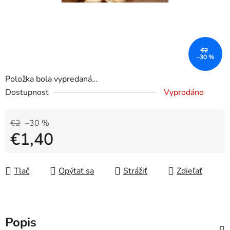
€2
–30 %
Položka bola vypredaná…
Dostupnosť
Vyprodáno
€2
–30 %
€1,40
Jednotková cena:
Tlač
Opýtať sa
Strážiť
Zdieľať
Popis