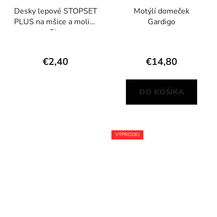
Desky lepové STOPSET
Motýlí domeček
PLUS na mšice a molice
Gardigo
5ks
€2,40
€14,80
DO KOŠÍKA
VÝPRODEJ