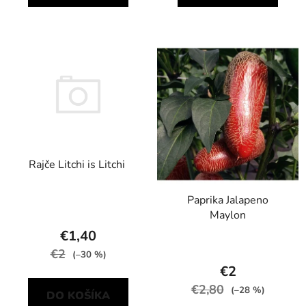
Rajče Litchi is Litchi
Paprika Jalapeno
Maylon
€1,40
€2
(–30 %)
€2
€2,80
(–28 %)
DO KOŠÍKA