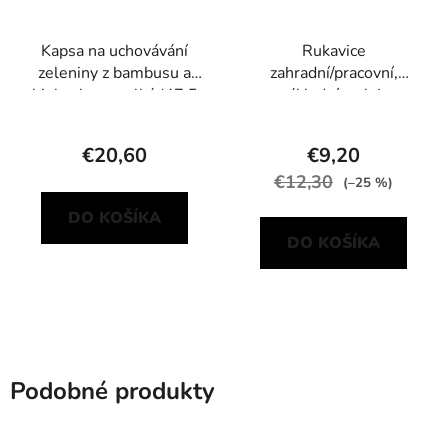
Kapsa na uchovávání
Rukavice
zeleniny z bambusu a
zahradní/pracovní,
biobavlny – velká (47,5
základní, vel. L
× 47,5 cm)
€20,60
€9,20
€12,30
(–25 %)
DO KOŠÍKA
DO KOŠÍKA
Podobné produkty