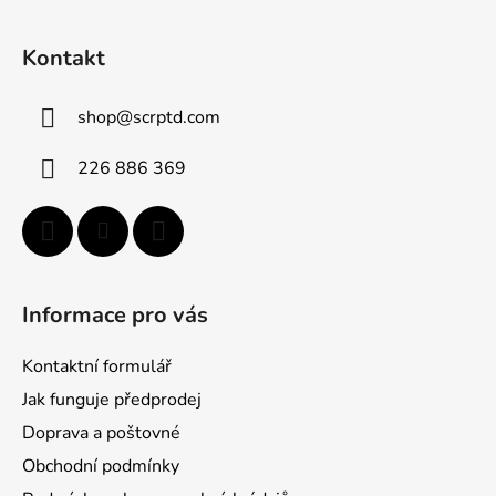
Z
á
Kontakt
p
ä
shop
@
scrptd.com
t
i
226 886 369
e
Informace pro vás
Kontaktní formulář
Jak funguje předprodej
Doprava a poštovné
Obchodní podmínky