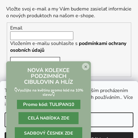
Vložte svoj e-mail a my Vám budeme zasielať informácie
o nových produktoch na našom e-shope.
Email
Vložením e-mailu souhlasíte s
podmínkami ochrany
osobních údajů
PRIHLÁSIŤ SA
×
NOVÁ KOLEKCE
PODZIMNÍCH
CIBULOVIN A HLÍZ
Tento web používá soubory cookie. Dalším procházením
👇Využijte na květiny promo kód na 10%
slevu👇
tohoto webu vyjadřujete souhlas s jejich používáním.. Více
informací
zde
.
Promo kód:
TULIPAN10
Vrácení zboží a reklamace
Kontaktní formulář
CELÁ NABÍDKA ZDE
Nastavenie
SADBOVÝ ČESNEK ZDE
Vytvoril Shoptet