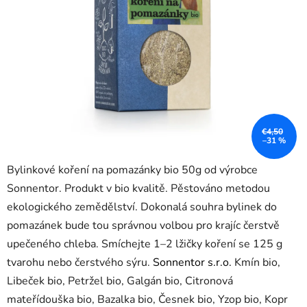
€4,50
–31 %
Bylinkové koření na pomazánky bio 50g od výrobce
Sonnentor. Produkt v bio kvalitě. Pěstováno metodou
ekologického zemědělství. Dokonalá souhra bylinek do
pomazánek bude tou správnou volbou pro krajíc čerstvě
upečeného chleba. Smíchejte 1–2 lžičky koření se 125 g
tvarohu nebo čerstvého sýru.
Sonnentor s.r.o.
Kmín bio,
Libeček bio, Petržel bio, Galgán bio, Citronová
mateřídouška bio, Bazalka bio, Česnek bio, Yzop bio, Kopr