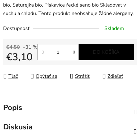
bio, Saturejka bio, Pískavice řecké seno bio Skladovat v
suchu a chladu. Tento produkt neobsahuje žádné alergeny.
Dostupnosť
Skladem
€4,50
–31 %
DO KOŠÍKA
€3,10
Jednotková cena:
Tlač
Opýtať sa
Strážiť
Zdieľať
Popis
Diskusia