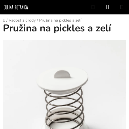
Prejsť
Hľadať
NÁKUP
na
KOŠÍK
obsah
Domov
/
Radost z úrody
/
Pružina na pickles a zelí
Pružina na pickles a zelí