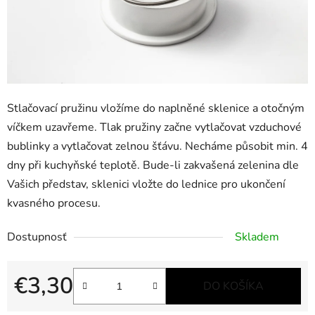
Stlačovací pružinu vložíme do naplněné sklenice a otočným
víčkem uzavřeme. Tlak pružiny začne vytlačovat vzduchové
bublinky a vytlačovat zelnou šťávu. Necháme působit min. 4
dny při kuchyňské teplotě. Bude-li zakvašená zelenina dle
Vašich představ, sklenici vložte do lednice pro ukončení
kvasného procesu.
Dostupnosť
Skladem
€3,30
DO KOŠÍKA
Jednotková cena: