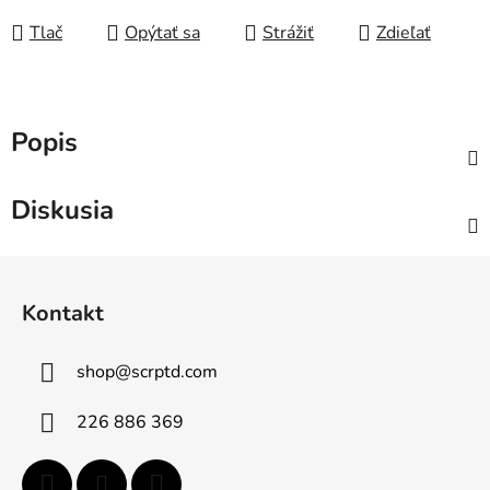
Tlač
Opýtať sa
Strážiť
Zdieľať
Popis
Diskusia
Z
á
Kontakt
p
ä
shop
@
scrptd.com
t
i
226 886 369
e