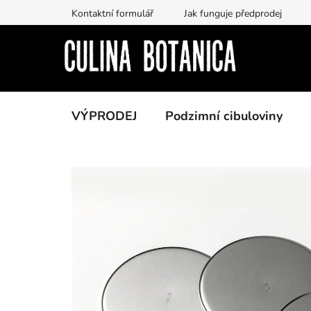
Prejsť
Kontaktní formulář
Jak funguje předprodej
na
obsah
VÝPRODEJ
Podzimní cibuloviny