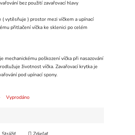
vařování bez použití zavařovací hlavy
 ( vytěsňuje ) prostor mezi víčkem a upínací
ému přitlačení víčka ke sklenici po celém
uje mechanickému poškození víčka při nasazování
odlužuje životnost víčka. Zavařovací krytka je
vařování pod upínací spony.
Vyprodáno
Strážiť
Zdieľať