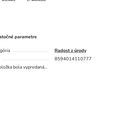
točné parametre
gória
Radost z úrody
8594014110777
oložka bola vypredaná…