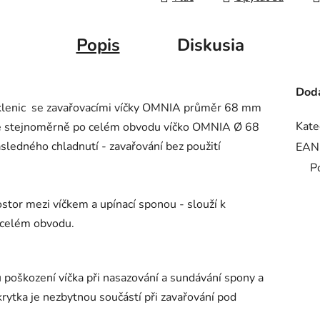
Popis
Diskusia
Doda
 sklenic se zavařovacími víčky OMNIA průměr 68 mm
Kate
uje stejnoměrně po celém obvodu víčko OMNIA Ø 68
sledného chladnutí - zavařování bez použití
EAN
P
ostor mezi víčkem a upínací sponou - slouží k
o celém obvodu.
poškození víčka při nasazování a sundávání spony a
krytka je nezbytnou součástí při zavařování pod