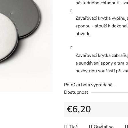
následného chladnutí - za
Zavařovací krytka vyplňuje
sponou - slouží k dokonal
obvodu.
Zavařovací krytka zabraň
a sundávání spony a tím pr
nezbytnou součástí při za
Položka bola vypredaná…
Dostupnosť
€6,20
Jednotková cena:
Tlač
Opýtať sa