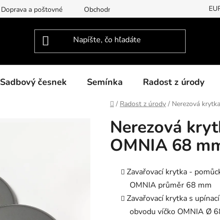
EU
Doprava a poštovné
Obchodní podmínky
Podmínky ochran
Sadbový česnek
Semínka
Radost z úrody
Domov
/
Radost z úrody
/
Nerezová krytk
Nerezová kryt
OMNIA 68 mm
Zavařovací krytka - pomůck
OMNIA průměr 68 mm
Zavařovací krytka s upína
obvodu víčko OMNIA Ø 68 