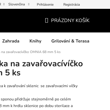
R
Slovenčina
Prihlásenie
Registrácia
y osobních údajů
Povinné informace a odkazy ÚKZÚZ
Jak p
PRÁZDNY KOŠÍK
NÁKUPNÝ
KOŠÍK
Zahrada
Knihy
Grilování & Terasa
Dárk
a na zavařovacívíčko OMNIA 68 mm 5 ks
ka na zavařovacívíčko
 5 ks
a k zavařování sklenic se zavařovacími víčky
cí sponou přidržuje stejnoměrně po celém
mm k hrdlu sklenice po dobu sterilace a