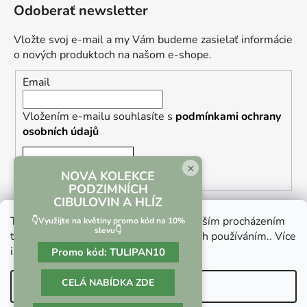
Odoberať newsletter
Vložte svoj e-mail a my Vám budeme zasielať informácie
o nových produktoch na našom e-shope.
Email
Vložením e-mailu souhlasíte s
podmínkami ochrany
osobních údajů
PRIHLÁSIŤ SA
×
NOVÁ KOLEKCE
PODZIMNÍCH
CIBULOVIN A HLÍZ
Tento web používá soubory cookie. Dalším procházením
👇Využijte na květiny promo kód na 10%
slevu👇
tohoto webu vyjadřujete souhlas s jejich používáním.. Více
informací
zde
.
Promo kód:
TULIPAN10
Vrácení zboží a reklamace
Kontaktní formulář
CELÁ NABÍDKA ZDE
Nastavenie