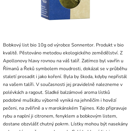
Bobkový list bio 10g od výrobce Sonnentor. Produkt v bio
kvalitě. Pěstováno metodou ekologického zemědělství. Z
Apollonovy hlavy rovnou na váš talíř. Zatímco byl vavřín u
Římanů a Řeků symbolem moudrosti, dokázal se v průběhu
staletí prosadit i jako koření. Byla by škoda, kdyby nepřistál
na vašem talíři. V současnosti jej pravidelně nalezneme v
polévkách a ragout. Sladké balzámové aroma lístků
podobné muškátu výborně vyniká na jehněčím i hovězí
pečeni, na zvěřině a v marokánském Tajines. Kdo připravuje
rybu a naplní ji citronem, fenyklem a bobkovým listem,
dostane obzvlášť chutný pokrm. Lístky mohou být nasekány