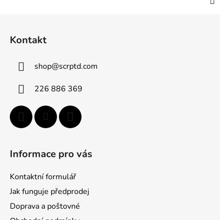
Z
á
Kontakt
p
ä
shop
@
scrptd.com
t
i
226 886 369
e
Informace pro vás
Kontaktní formulář
Jak funguje předprodej
Doprava a poštovné