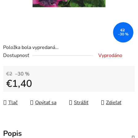
€2
–30 %
Položka bola vypredaná…
Dostupnosť
Vyprodáno
€2
–30 %
€1,40
Jednotková cena:
Tlač
Opýtať sa
Strážiť
Zdieľať
Popis