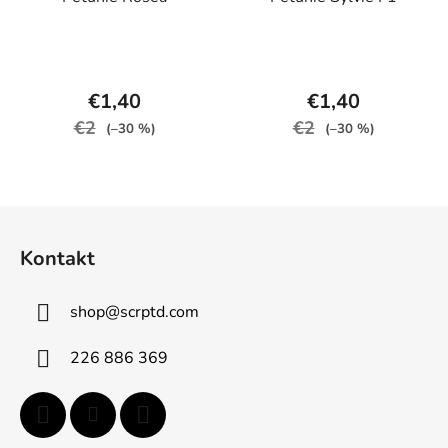
€1,40
€1,40
€2
€2
(–30 %)
(–30 %)
Z
á
Kontakt
p
ä
shop
@
scrptd.com
t
i
226 886 369
e