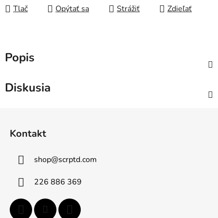
Tlač
Opýtať sa
Strážiť
Zdieľať
Popis
Diskusia
Z
á
Kontakt
p
ä
shop
@
scrptd.com
t
i
226 886 369
e