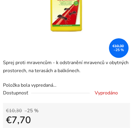
€10,30
–25 %
Sprej proti mravencům - k odstranění mravenců v obytných
prostorech, na terasách a balkónech.
Položka bola vypredaná…
Dostupnosť
Vyprodáno
€10,30
–25 %
€7,70
Jednotková cena: