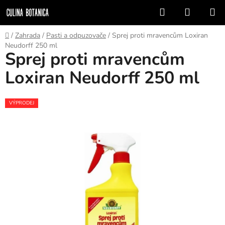
Prejsť
Hľadať
NÁKUP
na
KOŠÍK
obsah
Domov
/
Zahrada
/
Pasti a odpuzovače
/
Sprej proti mravencům Loxiran
Neudorff 250 ml
Sprej proti mravencům
Loxiran Neudorff 250 ml
VÝPRODEJ