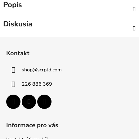
Popis
Diskusia
Z
á
Kontakt
p
ä
shop
@
scrptd.com
t
i
226 886 369
e
Informace pro vás