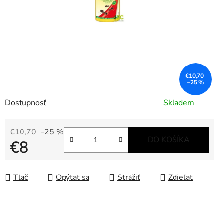
€10,70
–25 %
Dostupnosť
Skladem
€10,70
–25 %
DO KOŠÍKA
€8
Jednotková cena:
Tlač
Opýtať sa
Strážiť
Zdieľať