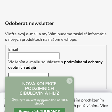
Odoberať newsletter
Vložte svoj e-mail a my Vám budeme zasielať informácie
o nových produktoch na našom e-shope.
Email
Vložením e-mailu souhlasíte s
podmínkami ochrany
osobních údajů
PRIHLÁSIŤ SA
×
NOVÁ KOLEKCE
PODZIMNÍCH
CIBULOVIN A HLÍZ
Tento web používá soubory cookie. Dalším procházením
👇Využijte na květiny promo kód na 10%
slevu👇
tohoto webu vyjadřujete souhlas s jejich používáním.. Více
informací
zde
.
Promo kód:
TULIPAN10