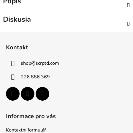
Popis
Diskusia
Z
á
Kontakt
p
ä
shop
@
scrptd.com
t
i
226 886 369
e
Informace pro vás
Kontaktní formulář