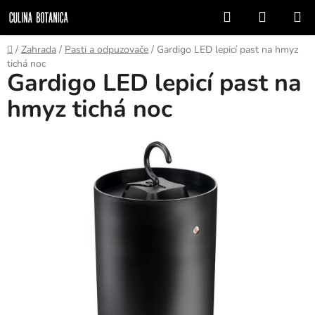
Prejsť
Hľadať
NÁKUP
na
KOŠÍK
obsah
Domov
/
Zahrada
/
Pasti a odpuzovače
/
Gardigo LED lepicí past na hmyz
tichá noc
Gardigo LED lepicí past na
hmyz tichá noc