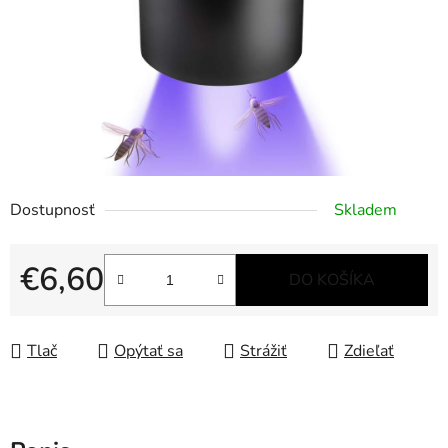
Dostupnosť
Skladem
€6,60
DO KOŠÍKA
Jednotková cena:
Tlač
Opýtať sa
Strážiť
Zdieľať