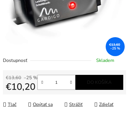
€13,60
–25 %
Dostupnosť
Skladem
€13,60
–25 %
DO KOŠÍKA
€10,20
Jednotková cena:
Tlač
Opýtať sa
Strážiť
Zdieľať