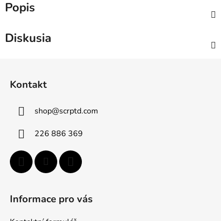
Popis
Diskusia
Z
á
Kontakt
p
ä
shop
@
scrptd.com
t
i
226 886 369
e
Informace pro vás