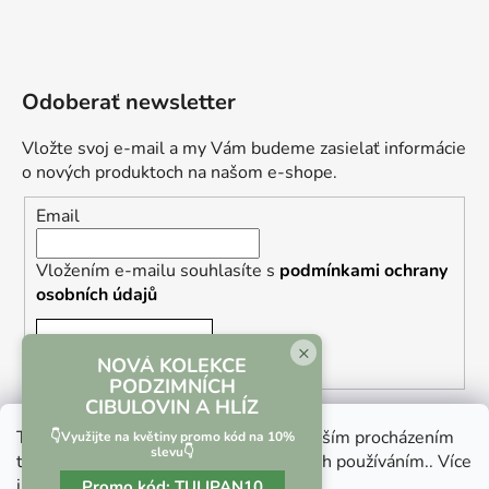
Odoberať newsletter
Vložte svoj e-mail a my Vám budeme zasielať informácie
o nových produktoch na našom e-shope.
Email
Vložením e-mailu souhlasíte s
podmínkami ochrany
osobních údajů
PRIHLÁSIŤ SA
×
NOVÁ KOLEKCE
PODZIMNÍCH
CIBULOVIN A HLÍZ
Tento web používá soubory cookie. Dalším procházením
👇Využijte na květiny promo kód na 10%
slevu👇
tohoto webu vyjadřujete souhlas s jejich používáním.. Více
informací
zde
.
Promo kód:
TULIPAN10