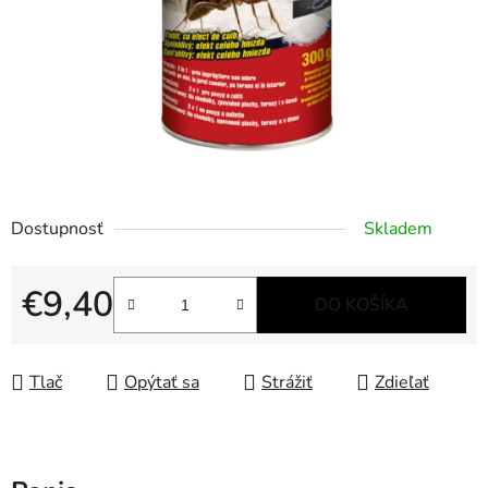
Dostupnosť
Skladem
€9,40
DO KOŠÍKA
Jednotková cena:
Tlač
Opýtať sa
Strážiť
Zdieľať