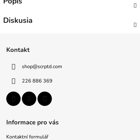
Popis
Diskusia
Z
á
Kontakt
p
ä
shop
@
scrptd.com
t
i
226 886 369
e
Informace pro vás
Kontaktní formulář