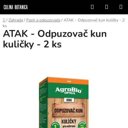
Prejsť
Hľadať
NÁKUP
na
KOŠÍK
obsah
Domov
/
Zahrada
/
Pasti a odpuzovače
/
ATAK - Odpuzovač kun kuličky - 2
ks
ATAK - Odpuzovač kun
kuličky - 2 ks