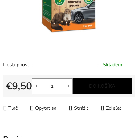
Dostupnosť
Skladem
€9,50
DO KOŠÍKA
Jednotková cena:
Tlač
Opýtať sa
Strážiť
Zdieľať