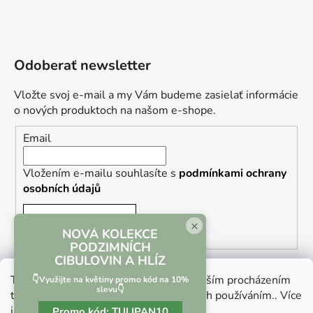
Odoberať newsletter
Vložte svoj e-mail a my Vám budeme zasielať informácie
o nových produktoch na našom e-shope.
Email
Vložením e-mailu souhlasíte s
podmínkami ochrany
osobních údajů
PRIHLÁSIŤ SA
×
NOVÁ KOLEKCE
PODZIMNÍCH
CIBULOVIN A HLÍZ
Tento web používá soubory cookie. Dalším procházením
👇Využijte na květiny promo kód na 10%
slevu👇
tohoto webu vyjadřujete souhlas s jejich používáním.. Více
informací
zde
.
Promo kód:
TULIPAN10