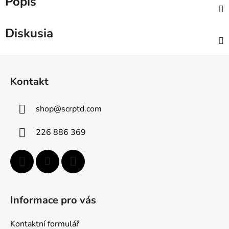
Popis
Diskusia
Z
á
Kontakt
p
ä
shop
@
scrptd.com
t
i
226 886 369
e
Informace pro vás
Kontaktní formulář