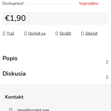
Dostupnosť
Vyprodáno
€1,90
Jednotková cena:
Tlač
Opýtať sa
Strážiť
Zdieľať
Popis
Diskusia
Z
á
Kontakt
p
ä
shop
@
scrptd.com