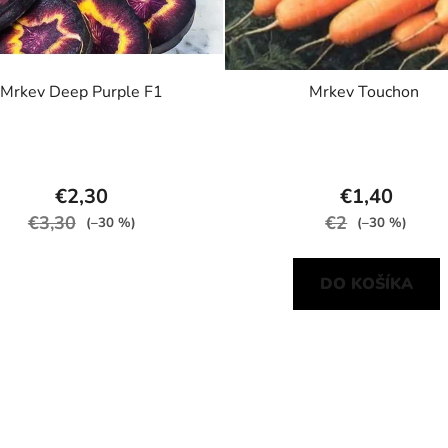
Mrkev Deep Purple F1
Mrkev Touchon
€2,30
€1,40
€3,30
€2
(–30 %)
(–30 %)
DO KOŠÍKA