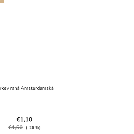
rkev raná Amsterdamská
€1,10
€1,50
(–26 %)