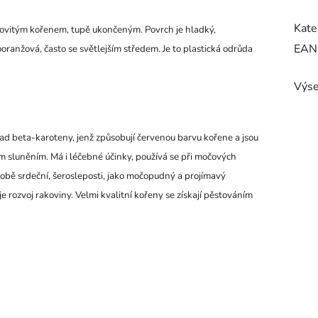
Kate
lcovitým kořenem, tupě ukončeným. Povrch je hladký,
EAN
ranžová, často se světlejším středem. Je to plastická odrůda
Výse
lad beta-karoteny, jenž způsobují červenou barvu kořene a jsou
m sluněním. Má i léčebné účinky, používá se při močových
bě srdeční, šerosleposti, jako močopudný a projímavý
e rozvoj rakoviny. Velmi kvalitní kořeny se získají pěstováním