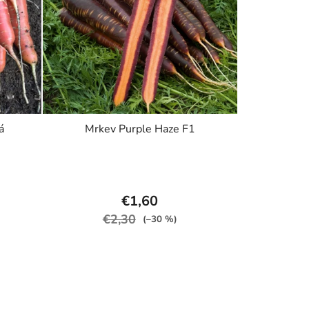
á
Mrkev Purple Haze F1
€1,60
€2,30
(–30 %)