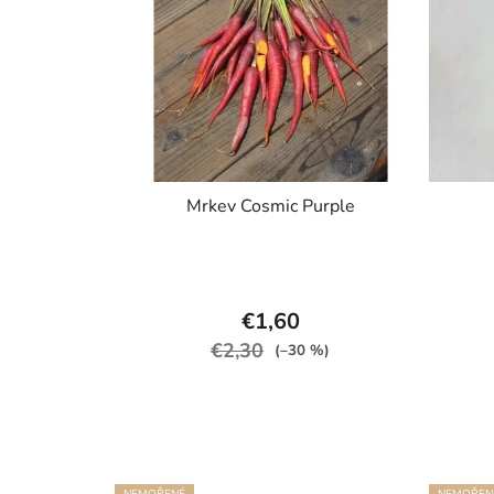
Mrkev Cosmic Purple
€1,60
€2,30
(–30 %)
NEMOŘENÉ
NEMOŘEN