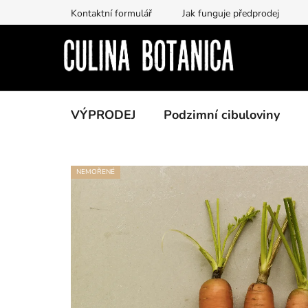
Prejsť
Kontaktní formulář
Jak funguje předprodej
na
obsah
VÝPRODEJ
Podzimní cibuloviny
NEMOŘENÉ