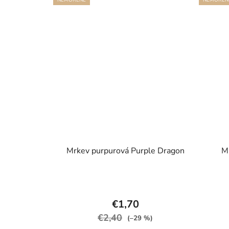
Mrkev purpurová Purple Dragon
M
€1,70
€2,40
(–29 %)