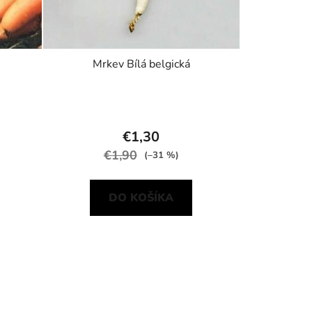
Mrkev Bílá belgická
€1,30
€1,90
(–31 %)
DO KOŠÍKA