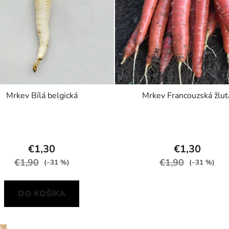
Mrkev Bílá belgická
Mrkev Francouzská žlut
€1,30
€1,30
€1,90
€1,90
(–31 %)
(–31 %)
DO KOŠÍKA
É