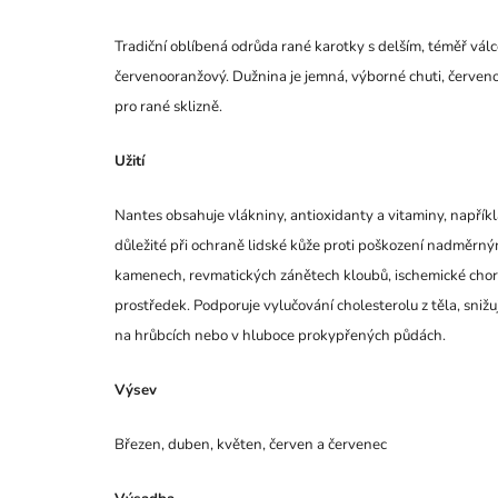
Tradiční oblíbená odrůda rané karotky s delším, téměř vá
červenooranžový. Dužnina je jemná, výborné chuti, červenoo
pro rané sklizně.
Užití
Nantes obsahuje vlákniny, antioxidanty a vitaminy, napřík
důležité při ochraně lidské kůže proti poškození nadměrný
kamenech, revmatických zánětech kloubů, ischemické choro
prostředek. Podporuje vylučování cholesterolu z těla, snižuj
na hrůbcích nebo v hluboce prokypřených půdách.
Výsev
Březen, duben, květen, červen a červenec