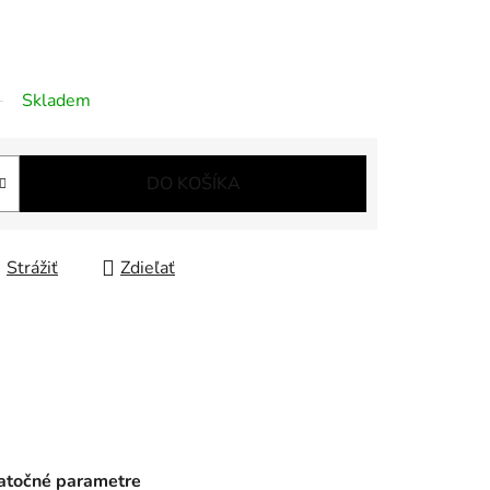
Skladem
DO KOŠÍKA
Strážiť
Zdieľať
točné parametre