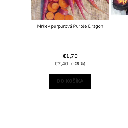
Mrkev purpurová Purple Dragon
€1,70
€2,40
(–29 %)
DO KOŠÍKA