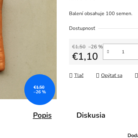
Balení obsahuje 100 semen.
Dostupnosť
€1,50
–26 %
€1,10
Jednotková cena:
Tlač
Opýtať sa
€1,50
–26 %
Popis
Diskusia
Doda