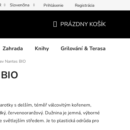
R
Slovenčina
Prihlásenie
Registrácia
y osobních údajů
Povinné informace a odkazy ÚKZÚZ
Jak p
PRÁZDNY KOŠÍK
NÁKUPNÝ
KOŠÍK
Zahrada
Knihy
Grilování & Terasa
Dárk
ev Nantes BIO
 BIO
karotky s delším, téměř válcovitým kořenem,
dký, červenooranžový. Dužnina je jemná, výborné
e světlejším středem. Je to plastická odrůda pro