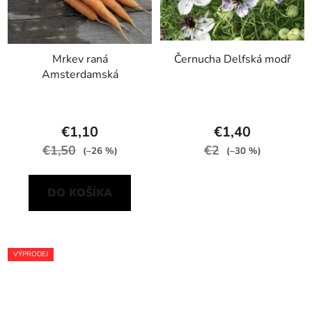
Mrkev raná
Černucha Delfská modř
Amsterdamská
€1,10
€1,40
€1,50
€2
(–26 %)
(–30 %)
DO KOŠÍKA
VÝPRODEJ