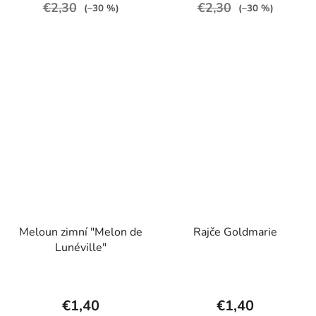
€2,30
€2,30
(–30 %)
(–30 %)
Meloun zimní "Melon de
Rajče Goldmarie
Lunéville"
€1,40
€1,40