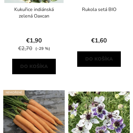
Kukuřice indiánská
Rukola setá BIO
zelená Oaxcan
€1,90
€1,60
€2,70
(–29 %)
DO KOŠÍKA
DO KOŠÍKA
NEMOŘENÉ