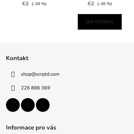
€2
€2
(–30 %)
(–30 %)
DO KOŠÍKA
Z
á
Kontakt
p
ä
shop
@
scrptd.com
t
i
226 886 369
e
Informace pro vás