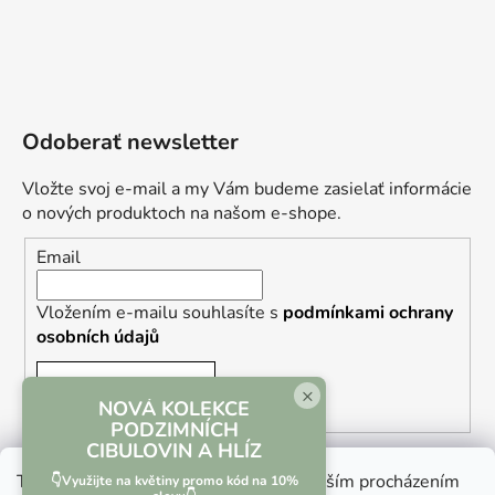
Odoberať newsletter
Vložte svoj e-mail a my Vám budeme zasielať informácie
o nových produktoch na našom e-shope.
Email
Vložením e-mailu souhlasíte s
podmínkami ochrany
osobních údajů
PRIHLÁSIŤ SA
×
NOVÁ KOLEKCE
PODZIMNÍCH
CIBULOVIN A HLÍZ
Tento web používá soubory cookie. Dalším procházením
👇Využijte na květiny promo kód na 10%