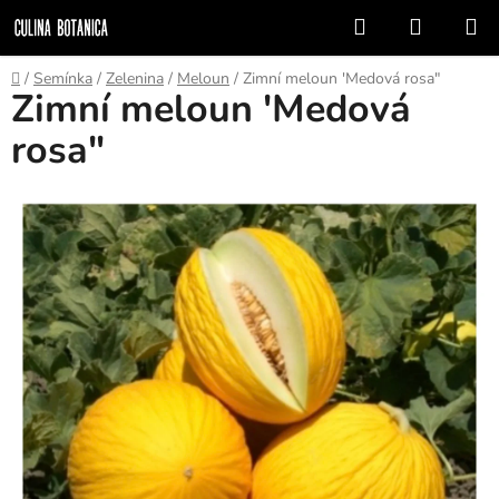
Prejsť
Hľadať
NÁKUP
na
KOŠÍK
obsah
Domov
/
Semínka
/
Zelenina
/
Meloun
/
Zimní meloun 'Medová rosa"
Zimní meloun 'Medová
rosa"