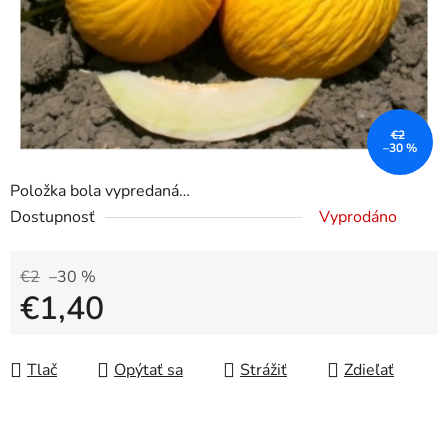
€2
–30 %
Položka bola vypredaná…
Dostupnosť
Vyprodáno
€2
–30 %
€1,40
Jednotková cena:
Tlač
Opýtať sa
Strážiť
Zdieľať