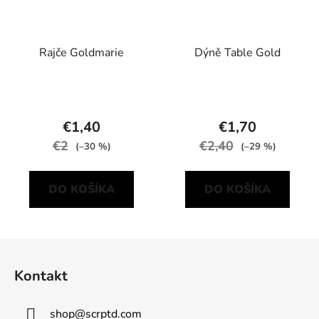
Rajče Goldmarie
Dýně Table Gold
€1,40
€1,70
€2
€2,40
(–30 %)
(–29 %)
DO KOŠÍKA
DO KOŠÍKA
Z
á
Kontakt
p
ä
shop
@
scrptd.com