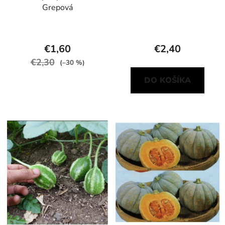
Grepová
€1,60
€2,40
€2,30
(–30 %)
DO KOŠÍKA