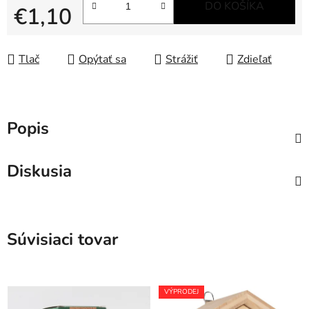
DO KOŠÍKA
€1,10
Jednotková cena:
Tlač
Opýtať sa
Strážiť
Zdieľať
Popis
Diskusia
Súvisiaci tovar
VÝPRODEJ