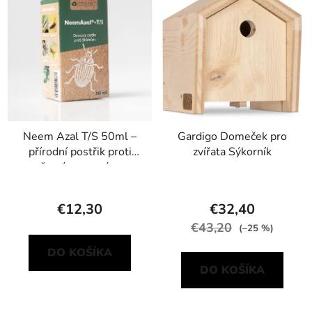
Neem Azal T/S 50ml –
Gardigo Domeček pro
přírodní postřik proti
zvířata Sýkorník
žravým a savým
škůdcům
€12,30
€32,40
€43,20
(–25 %)
DO KOŠÍKA
DO KOŠÍKA