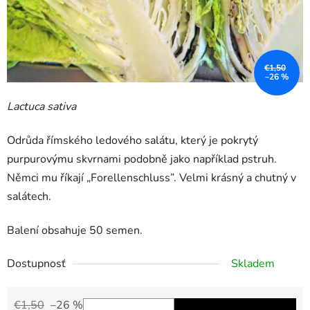
€1,50
–26 %
Lactuca sativa
Odrůda římského ledového salátu, který je pokrytý
purpurovýmu skvrnami podobně jako například pstruh.
Němci mu říkají „Forellenschluss”. Velmi krásný a chutný v
salátech.
Balení obsahuje 50 semen.
Dostupnosť
Skladem
€1,50
–26 %