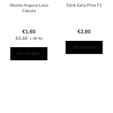
Okurka Anguria Lisso
Dýně Early Price F1
Calcuta
€1,60
€2,80
€2,30
(–30 %)
DO KOŠÍKA
DO KOŠÍKA