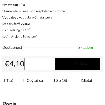
Hmotnost:
10 g
Stanoviště:
slunce i stín rozptýlených stromů
Vytrvalost:
vytrvalá květnatá louka
Doporučený výsev:
2
ruční setí: 2g
na 1
m
2
secím strojem: 1g
na 1
m
Dostupnosť
Skladem
€4,10
DO KOŠÍKA
Jednotková cena:
Tlač
Opýtať sa
Strážiť
Zdieľať
Popis