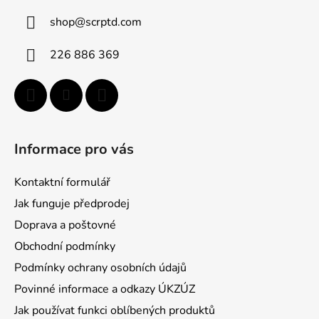
ä
shop
@
scrptd.com
t
i
226 886 369
e
Informace pro vás
Kontaktní formulář
Jak funguje předprodej
Doprava a poštovné
Obchodní podmínky
Podmínky ochrany osobních údajů
Povinné informace a odkazy ÚKZÚZ
Jak používat funkci oblíbených produktů