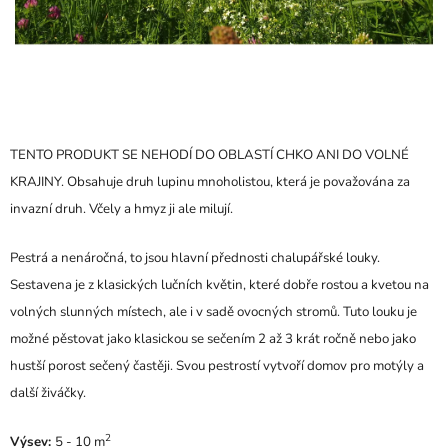
TENTO PRODUKT SE NEHODÍ DO OBLASTÍ CHKO ANI DO VOLNÉ
KRAJINY. Obsahuje druh lupinu mnoholistou, která je považována za
invazní druh. Včely a hmyz ji ale milují.
Pestrá a nenáročná, to jsou hlavní přednosti chalupářské louky.
Sestavena je z klasických lučních květin, které dobře rostou a kvetou na
volných slunných místech, ale i v sadě ovocných stromů. Tuto louku je
možné pěstovat jako klasickou se sečením 2 až 3 krát ročně nebo jako
hustší porost sečený častěji. Svou pestrostí vytvoří domov pro motýly a
další živáčky.
2
Výsev:
5 - 10
m