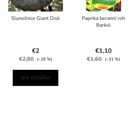
Slunečnice Giant Disk
Paprika beranní roh
Barkol
€2
€1,10
€2,80
€1,60
(–28 %)
(–31 %)
DO KOŠÍKA