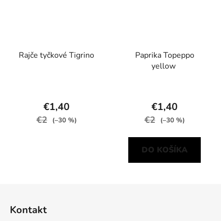
Rajče tyčkové Tigrino
Paprika Topeppo
yellow
€1,40
€1,40
€2
€2
(–30 %)
(–30 %)
DO KOŠÍKA
Z
á
Kontakt
p