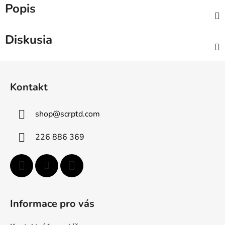
Popis
Diskusia
Z
á
Kontakt
p
ä
shop
@
scrptd.com
t
i
226 886 369
e
Informace pro vás