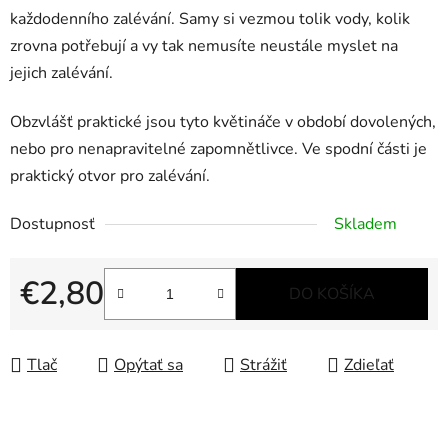
každodenního zalévání. Samy si vezmou tolik vody, kolik
zrovna potřebují a vy tak nemusíte neustále myslet na
jejich zalévání.
Obzvlášť praktické jsou tyto květináče v období dovolených,
nebo pro nenapravitelné zapomnětlivce. Ve spodní části je
praktický otvor pro zalévání.
Dostupnosť
Skladem
€2,80
DO KOŠÍKA
Jednotková cena:
Tlač
Opýtať sa
Strážiť
Zdieľať