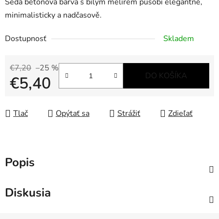
Šedá betonová barva s bílým melírem působí elegantně,
minimalisticky a nadčasově.
Dostupnosť
Skladem
€7,20
–25 %
DO KOŠÍKA
€5,40
Jednotková cena:
Tlač
Opýtať sa
Strážiť
Zdieľať
Popis
Diskusia