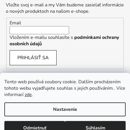
Vložte svoj e-mail a my Vám budeme zasielať informácie
o nových produktoch na našom e-shope.
Email
Vložením e-mailu souhlasíte s
podmínkami ochrany
osobních údajů
PRIHLÁSIŤ SA
Tento web používá soubory cookie. Dalším procházením
tohoto webu vyjadřujete souhlas s jejich používáním.. Více
informací
zde
.
Vrácení zboží a reklamace
Kontaktní formulář
Nastavenie
Vytvoril Shoptet
Odmietnuť
Súhlasím
Copyright 2026
Culina Botanica
. Všetky práva