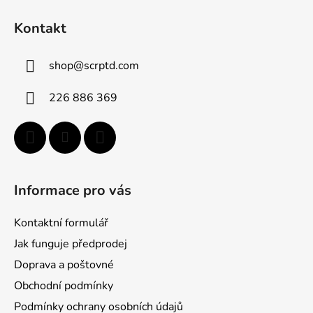
Z
á
Kontakt
p
ä
shop
@
scrptd.com
t
i
226 886 369
e
Informace pro vás
Kontaktní formulář
Jak funguje předprodej
Doprava a poštovné
Obchodní podmínky
Podmínky ochrany osobních údajů