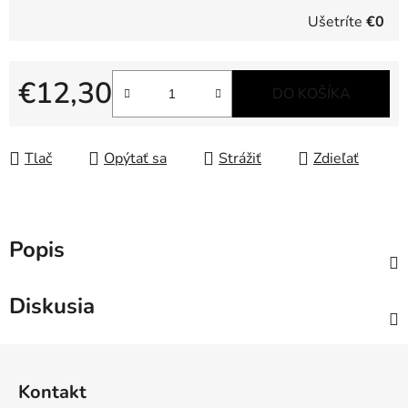
Ušetríte
€0
€12,30
DO KOŠÍKA
Jednotková cena:
Tlač
Opýtať sa
Strážiť
Zdieľať
Popis
Diskusia
Z
á
Kontakt
p