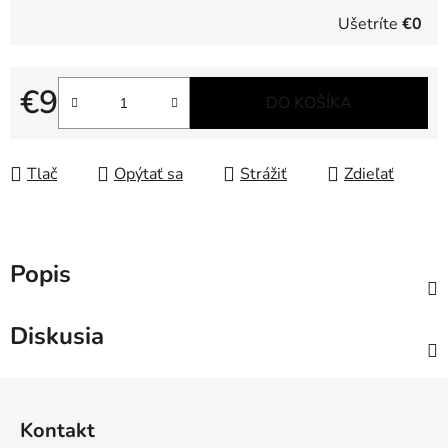
Ušetríte
€0
€9
DO KOŠÍKA
Jednotková cena:
Tlač
Opýtať sa
Strážiť
Zdieľať
Popis
Diskusia
Z
á
Kontakt
p