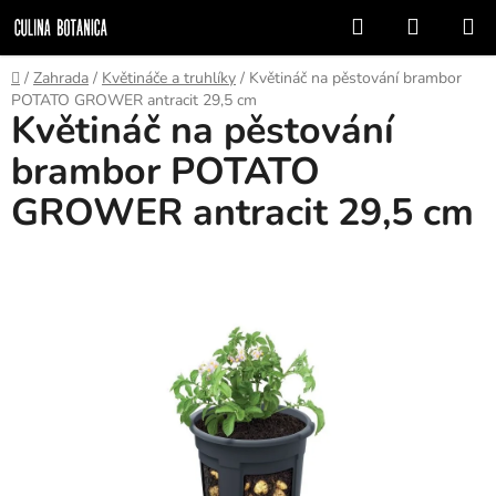
Prejsť
Hľadať
NÁKUP
na
KOŠÍK
obsah
Domov
/
Zahrada
/
Květináče a truhlíky
/
Květináč na pěstování brambor
POTATO GROWER antracit 29,5 cm
Květináč na pěstování
brambor POTATO
GROWER antracit 29,5 cm