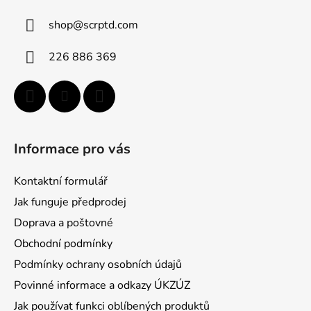
ä
shop
@
scrptd.com
t
i
226 886 369
e
Informace pro vás
Kontaktní formulář
Jak funguje předprodej
Doprava a poštovné
Obchodní podmínky
Podmínky ochrany osobních údajů
Povinné informace a odkazy ÚKZÚZ
Jak používat funkci oblíbených produktů