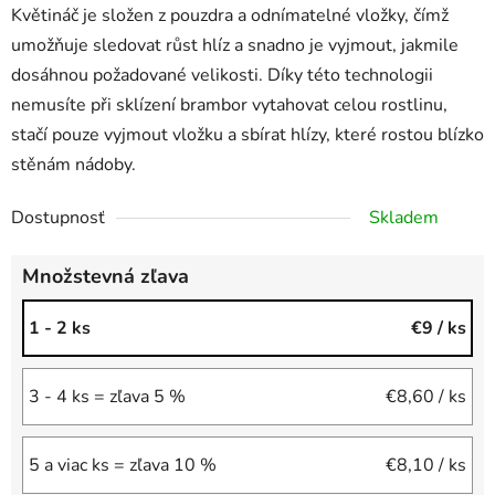
Květináč je složen z pouzdra a odnímatelné vložky, čímž
umožňuje sledovat růst hlíz a snadno je vyjmout, jakmile
dosáhnou požadované velikosti. Díky této technologii
nemusíte při sklízení brambor vytahovat celou rostlinu,
stačí pouze vyjmout vložku a sbírat hlízy, které rostou blízko
stěnám nádoby.
Dostupnosť
Skladem
Množstevná zľava
1 - 2 ks
€9
/ ks
3 - 4 ks = zľava 5 %
€8,60
/ ks
5 a viac ks = zľava 10 %
€8,10
/ ks