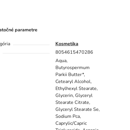
točné parametre
gória
Kosmetika
8054615470286
Aqua,
Butyrospermum
Parkii Butter*,
Cetearyl Alcohol,
Ethylhexyl Stearate,
Glycerin, Glyceryl
Stearate Citrate,
Glyceryl Stearate Se,
Sodium Pca,
Caprylic/Capric