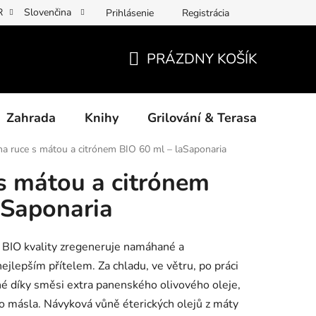
R
Slovenčina
Prihlásenie
Registrácia
y osobních údajů
Povinné informace a odkazy ÚKZÚZ
Jak p
PRÁZDNY KOŠÍK
NÁKUPNÝ
KOŠÍK
Zahrada
Knihy
Grilování & Terasa
Dárk
a ruce s mátou a citrónem BIO 60 ml – laSaponaria
s mátou a citrónem
aSaponaria
cí BIO kvality zregeneruje namáhané a
nejlepším přítelem. Za chladu, ve větru, po práci
né díky směsi extra panenského olivového oleje,
 másla. Návyková vůně éterických olejů z máty