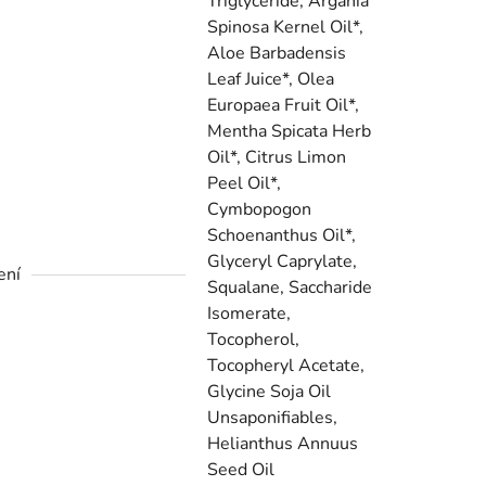
Triglyceride, Argania
Spinosa Kernel Oil*,
Aloe Barbadensis
Leaf Juice*, Olea
Europaea Fruit Oil*,
Mentha Spicata Herb
Oil*, Citrus Limon
Peel Oil*,
Cymbopogon
Schoenanthus Oil*,
Glyceryl Caprylate,
ení
Squalane, Saccharide
Isomerate,
Tocopherol,
Tocopheryl Acetate,
Glycine Soja Oil
Unsaponifiables,
Helianthus Annuus
Seed Oil