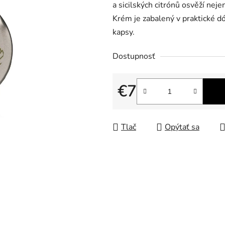
a sicilských citrónů osvěží neje
Krém je zabalený v praktické dó
kapsy.
Dostupnosť
€7
Jednotková cena:
Tlač
Opýtať sa