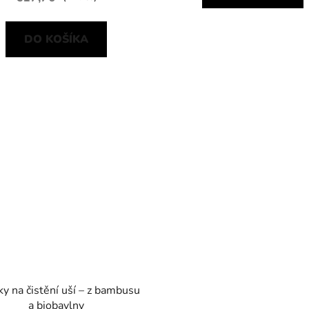
DO KOŠÍKA
ky na čistění uší – z bambusu
a biobavlny