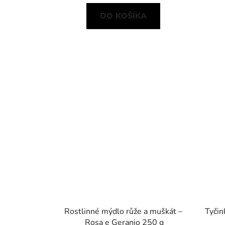
DO KOŠÍKA
Rostlinné mýdlo růže a muškát –
Tyčin
Rosa e Geranio 250 g