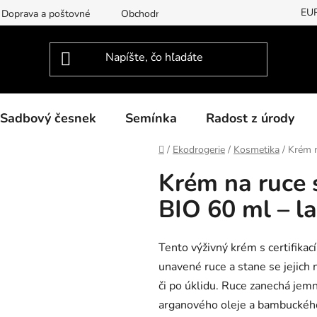
EU
Doprava a poštovné
Obchodní podmínky
Podmínky ochran
Sadbový česnek
Semínka
Radost z úrody
Domov
/
Ekodrogerie
/
Kosmetika
/
Krém n
Krém na ruce 
BIO 60 ml – l
Tento výživný krém s certifika
unavené ruce a stane se jejich 
či po úklidu. Ruce zanechá jem
arganového oleje a bambuckého