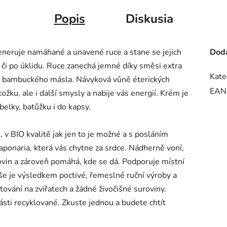
Popis
Diskusia
generuje namáhané a unavené ruce a stane se jejich
Doda
i či po úklidu. Ruce zanechá jemné díky směsi extra
Kate
a bambuckého másla. Návyková vůně éterických
EAN
ožku, ale i další smysly a nabije vás energií. Krém je
belky, batůžku i do kapsy.
 v BIO kvalitě jak jen to je možné a s posláním
aponaria, která vás chytne za srdce. Nádherně voní,
rovin a zároveň pomáhá, kde se dá. Podporuje místní
 Vše je výsledkem poctivé, řemeslné ruční výroby a
tování na zvířatech a žádné živočišné suroviny.
ásti recyklované. Zkuste jednou a budete chtít