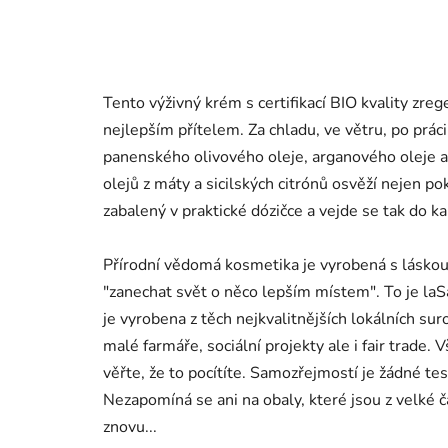
Tento výživný krém s certifikací BIO kvality zre
nejlepším přítelem. Za chladu, ve větru, po prác
panenského olivového oleje, arganového oleje 
olejů z máty a sicilských citrónů osvěží nejen pok
zabalený v praktické dózičce a vejde se tak do ka
Přírodní vědomá kosmetika je vyrobená s láskou,
"zanechat svět o něco lepším místem". To je laS
je vyrobena z těch nejkvalitnějších lokálních su
malé farmáře, sociální projekty ale i fair trade.
věřte, že to pocítíte. Samozřejmostí je žádné tes
Nezapomíná se ani na obaly, které jsou z velké č
znovu...