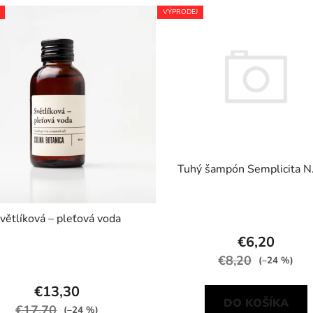
VÝPRODEJ
Tuhý šampón Semplicita N.
větlíková – pleťová voda
€6,20
€8,20
(–24 %)
€13,30
DO KOŠÍKA
€17,70
(–24 %)