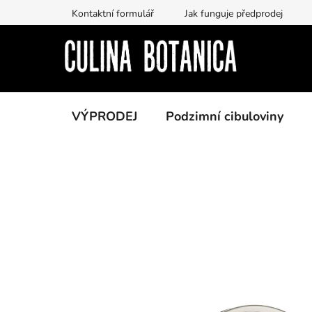
Prejsť
Kontaktní formulář
Jak funguje předprodej
na
obsah
VÝPRODEJ
Podzimní cibuloviny